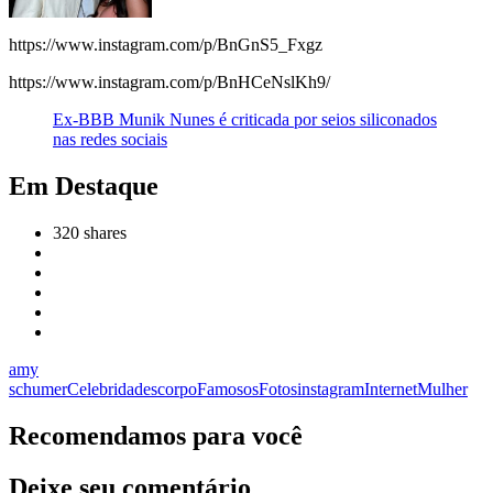
https://www.instagram.com/p/BnGnS5_Fxgz
https://www.instagram.com/p/BnHCeNslKh9/
Ex-BBB Munik Nunes é criticada por seios siliconados
nas redes sociais
Em Destaque
320
shares
amy
schumer
Celebridades
corpo
Famosos
Fotos
instagram
Internet
Mulher
Recomendamos para você
Deixe seu comentário