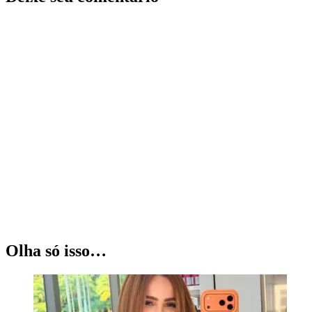
Olha só isso…