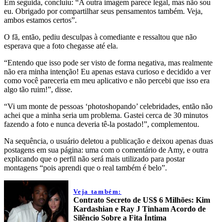
Em seguida, concluiu: “A outra imagem parece legal, mas não sou
eu. Obrigado por compartilhar seus pensamentos também. Veja,
ambos estamos certos”.
O fã, então, pediu desculpas à comediante e ressaltou que não
esperava que a foto chegasse até ela.
“Entendo que isso pode ser visto de forma negativa, mas realmente
não era minha intenção! Eu apenas estava curioso e decidido a ver
como você pareceria em meu aplicativo e não percebi que isso era
algo tão ruim!”, disse.
“Vi um monte de pessoas ‘photoshopando’ celebridades, então não
achei que a minha seria um problema. Gastei cerca de 30 minutos
fazendo a foto e nunca deveria tê-la postado!”, complementou.
Na sequência, o usuário deletou a publicação e deixou apenas duas
postagens em sua página: uma com o comentário de Amy, e outra
explicando que o perfil não será mais utilizado para postar
montagens “pois aprendi que o real também é belo”.
Veja também:
Contrato Secreto de US$ 6 Milhões: Kim
Kardashian e Ray J Tinham Acordo de
Silêncio Sobre a Fita Íntima