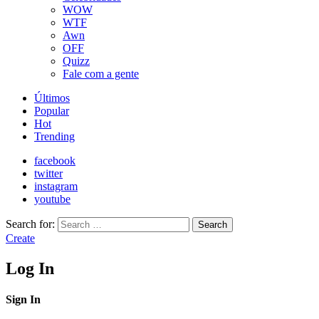
WOW
WTF
Awn
OFF
Quizz
Fale com a gente
Últimos
Popular
Hot
Trending
facebook
twitter
instagram
youtube
Search for:
Search
Create
Log In
Sign In