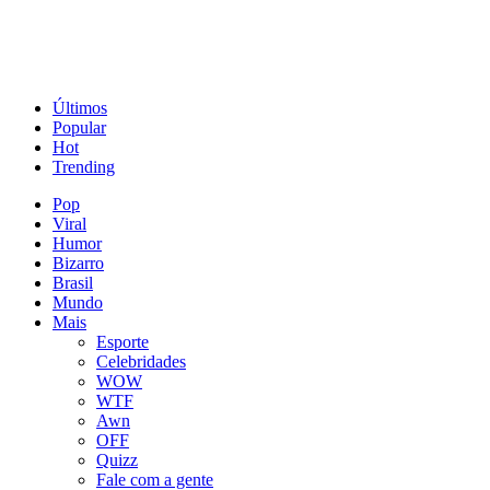
Últimos
Popular
Hot
Trending
Pop
Viral
Humor
Bizarro
Brasil
Mundo
Mais
Esporte
Celebridades
WOW
WTF
Awn
OFF
Quizz
Fale com a gente