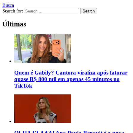
Busca
Search for:
Search
Últimas
Quem é Gabily? Cantora viraliza após faturar
quase R$ 800 mil em apenas 45 minutos no
TikTok
OLHA ELAAA! Ana Paula Renault é a nova