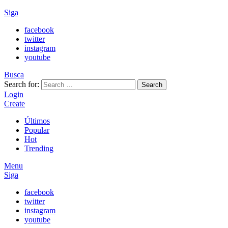
Siga
facebook
twitter
instagram
youtube
Busca
Search for:
Search
Login
Create
Últimos
Popular
Hot
Trending
Menu
Siga
facebook
twitter
instagram
youtube