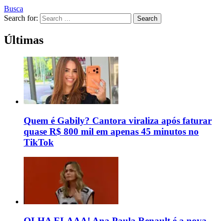
Busca
Search for:
Search
Últimas
Quem é Gabily? Cantora viraliza após faturar
quase R$ 800 mil em apenas 45 minutos no
TikTok
OLHA ELAAA! Ana Paula Renault é a nova