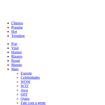
Últimos
Popular
Hot
Trending
Pop
Viral
Humor
Bizarro
Brasil
Mundo
Mais
Esporte
Celebridades
WOW
WTF
Awn
OFF
Quizz
Fale com a gente