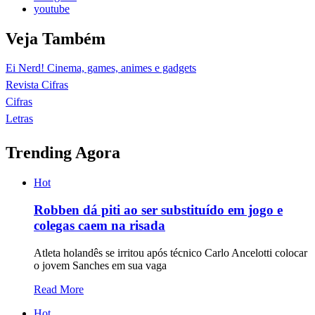
youtube
Veja Também
Ei Nerd! Cinema, games, animes e gadgets
Revista Cifras
Cifras
Letras
Trending Agora
Hot
Robben dá piti ao ser substituído em jogo e
colegas caem na risada
Atleta holandês se irritou após técnico Carlo Ancelotti colocar
o jovem Sanches em sua vaga
Read More
Hot