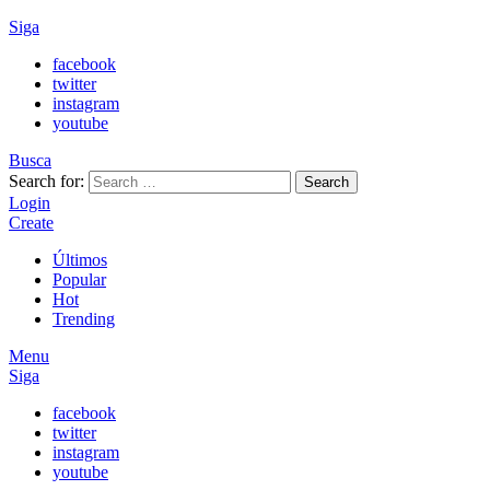
Siga
facebook
twitter
instagram
youtube
Busca
Search for:
Search
Login
Create
Últimos
Popular
Hot
Trending
Menu
Siga
facebook
twitter
instagram
youtube