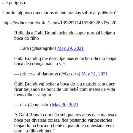
até perigoso.
Confira alguns comentários de internautas sobre a ‘polêmica’:
https://twitter.com/vtpk_/status/1398871141536632833?s=20
Ridícula a Gabi Brandt achando super normal beijar a
boca do filho
— Lara (@laaragrillo)
May 29, 2021
Gabi Brandt q me desculpe mas eu acho ridiculo beijar
boca de criança, nada a ver
— princess of darkness (@lxrxcxs)
May 31, 2021
Gabi Brandt vai beijar a boca do teu marido cara quer
ficar beijando na boca de um bebê com meses de vida
meus olhos sangram
— cliz (@aquasirc)
May 30, 2021
A Gabi Brandt com não sei quantos anos na cara, usa a
boca pra diversas coisas, fica postando vários stories
beijando na boca do bebê e quando é contestada vem
com “o filho eh meu”