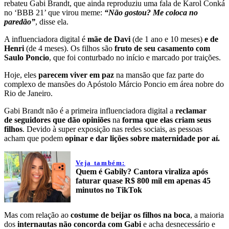
rebateu Gabi Brandt, que ainda reproduziu uma fala de Karol Conká
no ‘BBB 21’ que virou meme:
“Não gostou? Me coloca no
paredão”
, disse ela.
A influenciadora digital é
mãe de Davi
(de 1 ano e 10 meses)
e de
Henri
(de 4 meses). Os filhos são
fruto de seu casamento com
Saulo Poncio
, que foi conturbado no início e marcado por traições.
Hoje, eles
parecem viver em paz
na mansão que faz parte do
complexo de mansões do Apóstolo Márcio Poncio em área nobre do
Rio de Janeiro.
Gabi Brandt não é a primeira influenciadora digital a
reclamar
de seguidores que dão opiniões
na
forma que elas criam seus
filhos
. Devido à super exposição nas redes sociais, as pessoas
acham que podem
opinar e dar lições sobre maternidade por aí.
Veja também:
Quem é Gabily? Cantora viraliza após
faturar quase R$ 800 mil em apenas 45
minutos no TikTok
Mas com relação ao
costume de beijar os filhos na boca
, a maioria
dos
internautas não concorda com Gabi
e acha desnecessário e