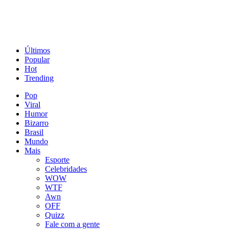
Últimos
Popular
Hot
Trending
Pop
Viral
Humor
Bizarro
Brasil
Mundo
Mais
Esporte
Celebridades
WOW
WTF
Awn
OFF
Quizz
Fale com a gente