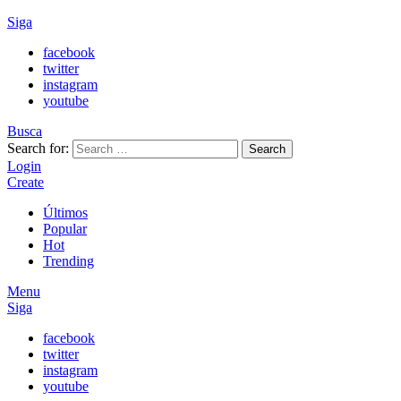
Siga
facebook
twitter
instagram
youtube
Busca
Search for:
Search
Login
Create
Últimos
Popular
Hot
Trending
Menu
Siga
facebook
twitter
instagram
youtube