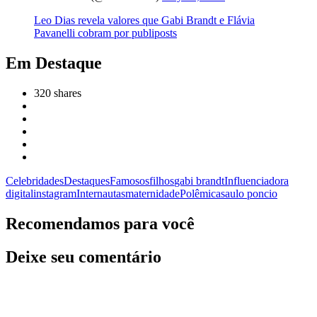
Leo Dias revela valores que Gabi Brandt e Flávia
Pavanelli cobram por publiposts
Em Destaque
320
shares
Celebridades
Destaques
Famosos
filhos
gabi brandt
Influenciadora
digital
instagram
Internautas
maternidade
Polêmica
saulo poncio
Recomendamos para você
Deixe seu comentário