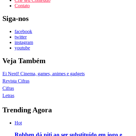
Crie seu Conteúdo
Contato
Siga-nos
facebook
twitter
instagram
youtube
Veja Também
Ei Nerd! Cinema, games, animes e gadgets
Revista Cifras
Cifras
Letras
Trending Agora
Hot
Robben dá piti ao ser substituído em jogo e