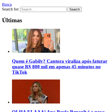
Busca
Search for:
Search
Últimas
Quem é Gabily? Cantora viraliza após faturar
quase R$ 800 mil em apenas 45 minutos no
TikTok
OLHA ELAAA! Ana Paula Renault é a nova