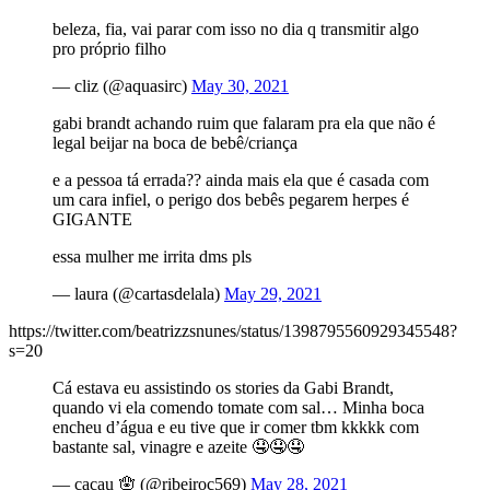
beleza, fia, vai parar com isso no dia q transmitir algo
pro próprio filho
— cliz (@aquasirc)
May 30, 2021
gabi brandt achando ruim que falaram pra ela que não é
legal beijar na boca de bebê/criança
e a pessoa tá errada?? ainda mais ela que é casada com
um cara infiel, o perigo dos bebês pegarem herpes é
GIGANTE
essa mulher me irrita dms pls
— laura (@cartasdelala)
May 29, 2021
https://twitter.com/beatrizzsnunes/status/1398795560929345548?
s=20
Cá estava eu assistindo os stories da Gabi Brandt,
quando vi ela comendo tomate com sal… Minha boca
encheu d’água e eu tive que ir comer tbm kkkkk com
bastante sal, vinagre e azeite 🤤🤤🤤
— cacau 🪬 (@ribeiroc569)
May 28, 2021