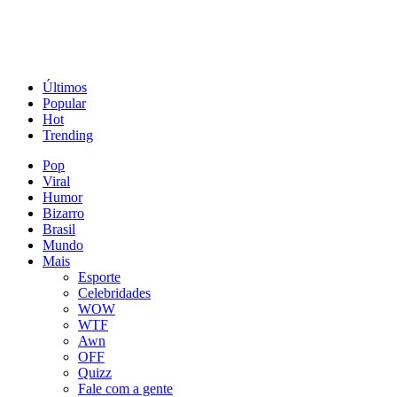
Últimos
Popular
Hot
Trending
Pop
Viral
Humor
Bizarro
Brasil
Mundo
Mais
Esporte
Celebridades
WOW
WTF
Awn
OFF
Quizz
Fale com a gente