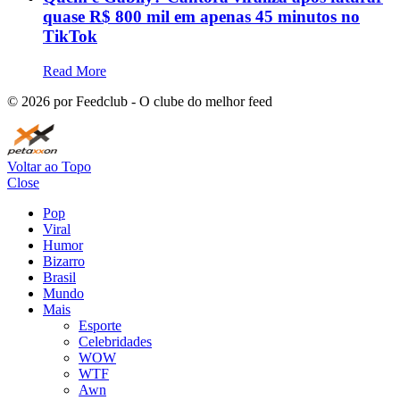
quase R$ 800 mil em apenas 45 minutos no
TikTok
Read More
©
2026
por Feedclub - O clube do melhor feed
Voltar ao Topo
Close
Pop
Viral
Humor
Bizarro
Brasil
Mundo
Mais
Esporte
Celebridades
WOW
WTF
Awn