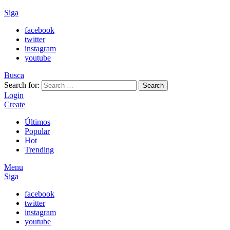
Siga
facebook
twitter
instagram
youtube
Busca
Search for:
Search
Login
Create
Últimos
Popular
Hot
Trending
Menu
Siga
facebook
twitter
instagram
youtube