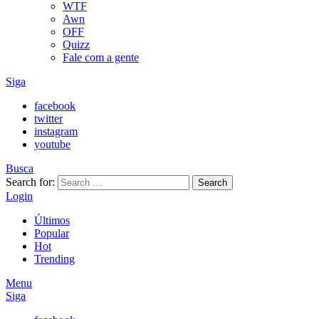
WTF
Awn
OFF
Quizz
Fale com a gente
Siga
facebook
twitter
instagram
youtube
Busca
Search for:
Search
Login
Últimos
Popular
Hot
Trending
Menu
Siga