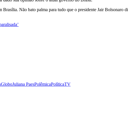
Brasília. Não bato palma para tudo que o presidente Jair Bolsonaro diz
paralisada’
s
Globo
Juliana Paes
Polêmica
Política
TV