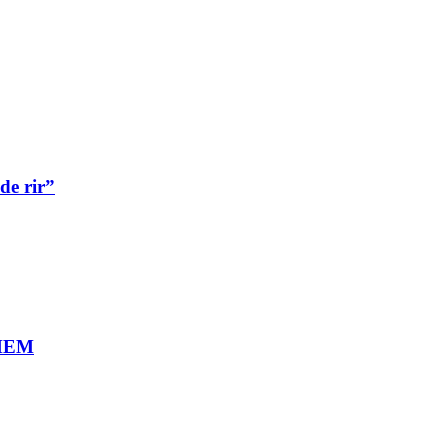
de rir”
MEM