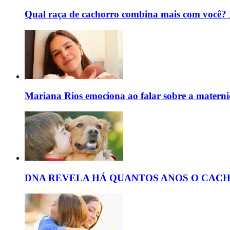
Qual raça de cachorro combina mais com você? D
Mariana Rios emociona ao falar sobre a maternida
DNA REVELA HÁ QUANTOS ANOS O CAC