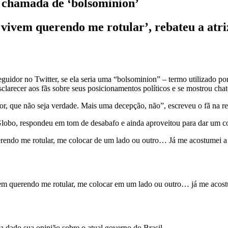
er chamada de ‘bolsominion’
 vivem querendo me rotular’, rebateu a atr
eguidor no Twitter, se ela seria uma “bolsominion” – termo utilizado por
sclarecer aos fãs sobre seus posicionamentos políticos e se mostrou ch
r, que não seja verdade. Mais uma decepção, não”, escreveu o fã na re
lobo, respondeu em tom de desabafo e ainda aproveitou para dar um co
rendo me rotular, me colocar de um lado ou outro… Já me acostumei a
em querendo me rotular, me colocar em um lado ou outro… já me acost
a dado sua opinião sobre o atual governo do Brasil.