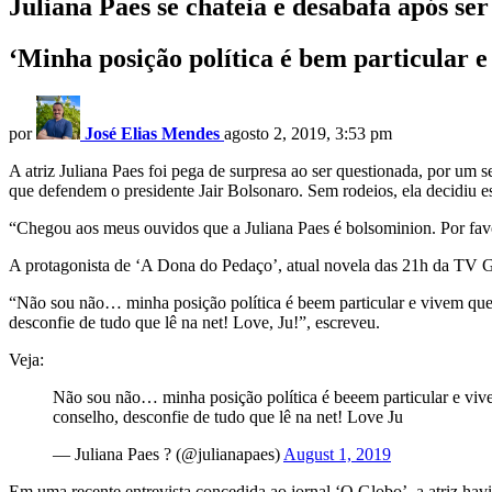
Juliana Paes se chateia e desabafa após s
‘Minha posição política é bem particular e
por
José Elias Mendes
agosto 2, 2019, 3:53 pm
A atriz Juliana Paes foi pega de surpresa ao ser questionada, por um s
que defendem o presidente Jair Bolsonaro. Sem rodeios, ela decidiu e
“Chegou aos meus ouvidos que a Juliana Paes é bolsominion. Por favo
A protagonista de ‘A Dona do Pedaço’, atual novela das 21h da TV G
“Não sou não… minha posição política é beem particular e vivem que
desconfie de tudo que lê na net! Love, Ju!”, escreveu.
Veja:
Não sou não… minha posição política é beeem particular e viv
conselho, desconfie de tudo que lê na net! Love Ju
— Juliana Paes ? (@julianapaes)
August 1, 2019
Em uma recente entrevista concedida ao jornal ‘O Globo’, a atriz havi