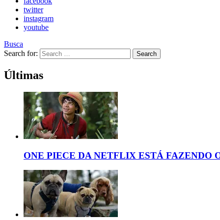
facebook
twitter
instagram
youtube
Busca
Search for:
Search
Últimas
ONE PIECE DA NETFLIX ESTÁ FAZENDO 