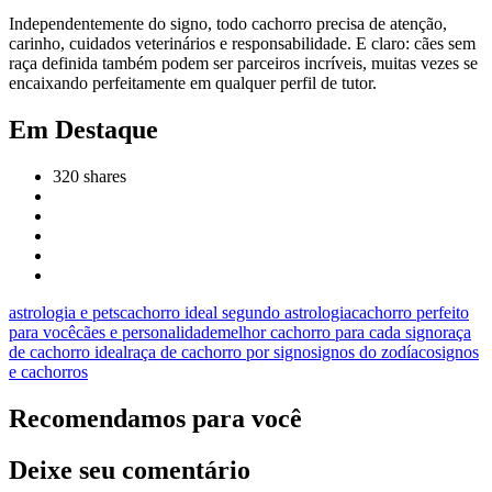
Independentemente do signo, todo cachorro precisa de atenção,
carinho, cuidados veterinários e responsabilidade. E claro: cães sem
raça definida também podem ser parceiros incríveis, muitas vezes se
encaixando perfeitamente em qualquer perfil de tutor.
Em Destaque
320
shares
astrologia e pets
cachorro ideal segundo astrologia
cachorro perfeito
para você
cães e personalidade
melhor cachorro para cada signo
raça
de cachorro ideal
raça de cachorro por signo
signos do zodíaco
signos
e cachorros
Recomendamos para você
Deixe seu comentário