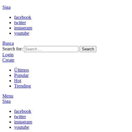
Siga
facebook
twitter
instagram
youtube
Busca
Search for:
Search
Login
Create
Últimos
Popular
Hot
Trending
Menu
Siga
facebook
twitter
instagram
youtube