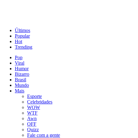
Últimos
Popular
Hot
Trending
Pop
Viral
Humor
Bizarro
Brasil
Mundo
Mais
Esporte
Celebridades
WOW
WTF
Awn
OFF
Quizz
Fale com a gente