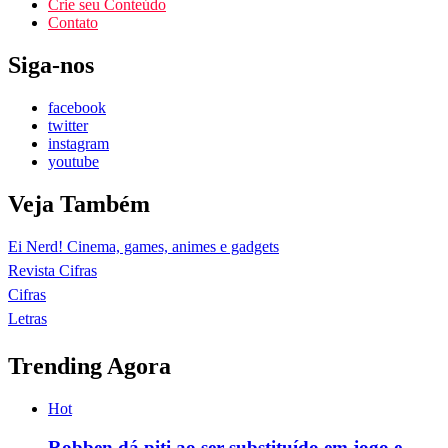
Crie seu Conteúdo
Contato
Siga-nos
facebook
twitter
instagram
youtube
Veja Também
Ei Nerd! Cinema, games, animes e gadgets
Revista Cifras
Cifras
Letras
Trending Agora
Hot
Robben dá piti ao ser substituído em jogo e