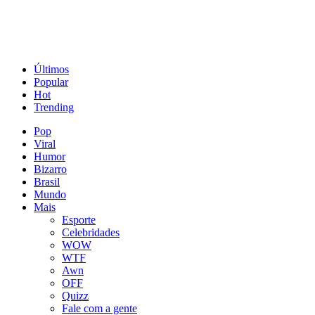
Últimos
Popular
Hot
Trending
Pop
Viral
Humor
Bizarro
Brasil
Mundo
Mais
Esporte
Celebridades
WOW
WTF
Awn
OFF
Quizz
Fale com a gente