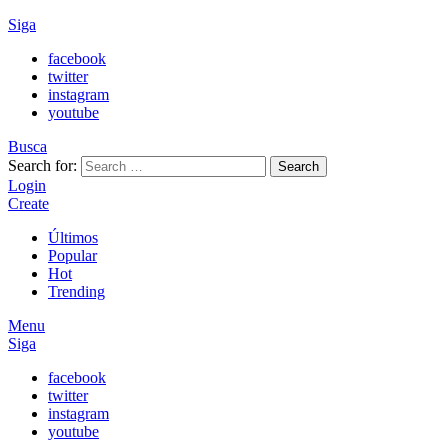
Siga
facebook
twitter
instagram
youtube
Busca
Search for:
Search
Login
Create
Últimos
Popular
Hot
Trending
Menu
Siga
facebook
twitter
instagram
youtube