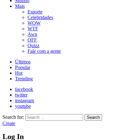
Mundo
Mais
Esporte
Celebridades
WOW
WTF
Awn
OFF
Quizz
Fale com a gente
Últimos
Popular
Hot
Trending
facebook
twitter
instagram
youtube
Search for:
Search
Create
Log In