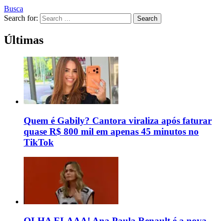
Busca
Search for:
Search
Últimas
Quem é Gabily? Cantora viraliza após faturar
quase R$ 800 mil em apenas 45 minutos no
TikTok
OLHA ELAAA! Ana Paula Renault é a nova