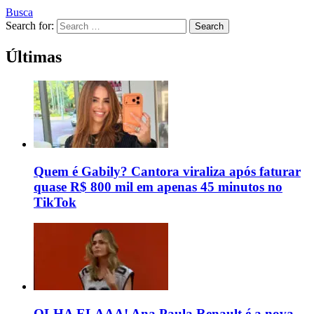
Busca
Search for:
Search
Últimas
Quem é Gabily? Cantora viraliza após faturar
quase R$ 800 mil em apenas 45 minutos no
TikTok
OLHA ELAAA! Ana Paula Renault é a nova