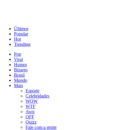
Últimos
Popular
Hot
Trending
Pop
Viral
Humor
Bizarro
Brasil
Mundo
Mais
Esporte
Celebridades
WOW
WTF
Awn
OFF
Quizz
Fale com a gente