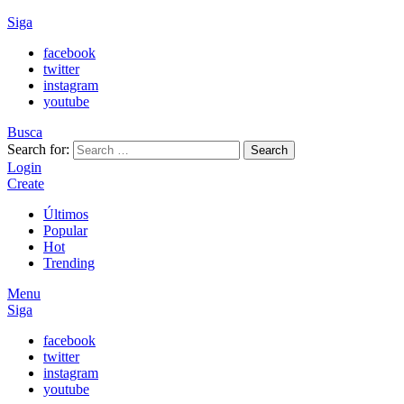
Siga
facebook
twitter
instagram
youtube
Busca
Search for:
Search
Login
Create
Últimos
Popular
Hot
Trending
Menu
Siga
facebook
twitter
instagram
youtube