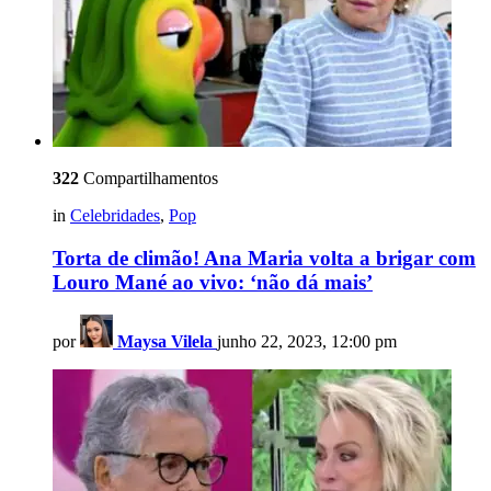
322
Compartilhamentos
in
Celebridades
,
Pop
Torta de climão! Ana Maria volta a brigar com
Louro Mané ao vivo: ‘não dá mais’
por
Maysa Vilela
junho 22, 2023, 12:00 pm