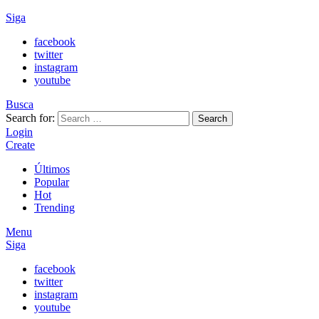
Siga
facebook
twitter
instagram
youtube
Busca
Search for:
Search
Login
Create
Últimos
Popular
Hot
Trending
Menu
Siga
facebook
twitter
instagram
youtube