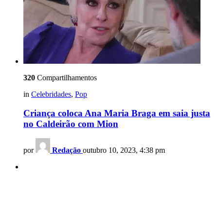
320
Compartilhamentos
in
Celebridades
,
Pop
Criança coloca Ana Maria Braga em saia justa
no Caldeirão com Mion
por
Redação
outubro 10, 2023, 4:38 pm