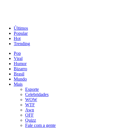
Últimos
Popular
Hot
Trending
Pop
Viral
Humor
Bizarro
Brasil
Mundo
Mais
Esporte
Celebridades
WOW
WTF
Awn
OFF
Quizz
Fale com a gente