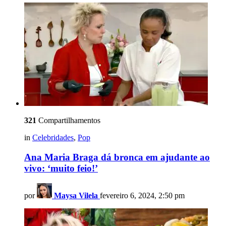
321
Compartilhamentos
in
Celebridades
,
Pop
Ana Maria Braga dá bronca em ajudante ao
vivo: ‘muito feio!’
por
Maysa Vilela
fevereiro 6, 2024, 2:50 pm