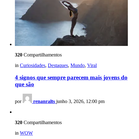
320
Compartilhamentos
in
Curiosidades
,
Destaques
,
Mundo
,
Viral
4 signos que sempre parecem mais jovens do
que são
por
renanralts
junho 3, 2026, 12:00 pm
320
Compartilhamentos
in
WOW