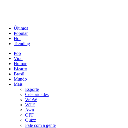
Últimos
Popular
Hot
Trending
Pop
Viral
Humor
Bizarro
Brasil
Mundo
Mais
Esporte
Celebridades
WOW
WTF
Awn
OFF
Quizz
Fale com a gente