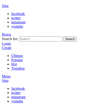
Siga
facebook
twitter
instagram
youtube
Busca
Search for:
Search
Login
Create
Últimos
Popular
Hot
Trending
Menu
Siga
facebook
twitter
instagram
youtube