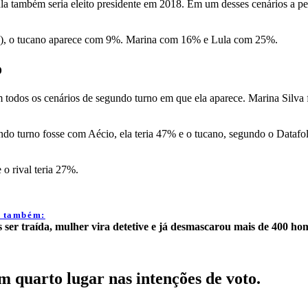
Lula também seria eleito presidente em 2018. Em um desses cenários a 
DB), o tucano aparece com 9%. Marina com 16% e Lula com 25%.
o
em todos os cenários de segundo turno em que ela aparece. Marina Silva
do turno fosse com Aécio, ela teria 47% e o tucano, segundo o Datafo
o rival teria 27%.
a também:
 ser traída, mulher vira detetive e já desmascarou mais de 400 ho
m quarto lugar nas intenções de voto.