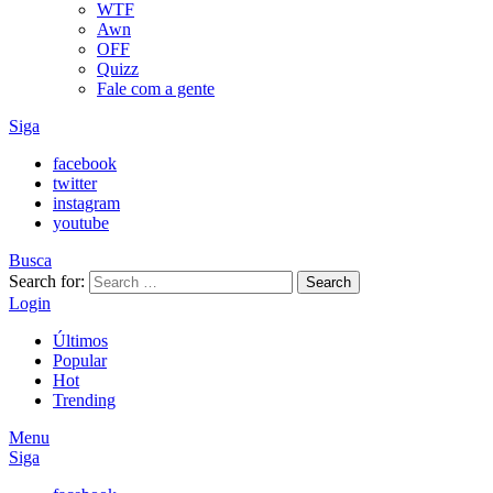
WTF
Awn
OFF
Quizz
Fale com a gente
Siga
facebook
twitter
instagram
youtube
Busca
Search for:
Search
Login
Últimos
Popular
Hot
Trending
Menu
Siga