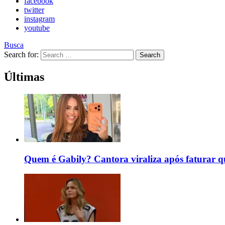
facebook
twitter
instagram
youtube
Busca
Search for:
Search
Últimas
Quem é Gabily? Cantora viraliza após faturar 