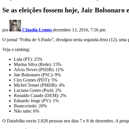
Se as eleições fossem hoje, Jair Bolsonaro 
por
Cláudia Lemos
dezembro 13, 2016, 7:56 pm
O jornal “Folha de S.Paulo”, divulgou nesta segunda-feira (12), uma p
Veja o ranking:
Lula (PT): 25%
Marina Silva (Rede): 15%
Aécio Neves (PSDB): 11%
Jair Bolsonaro (PSC): 9%
Ciro Gomes (PDT): 5%
Michel Temer (PMDB): 4%
Luciana Genro (Psol): 2%
Ronaldo Caiado (DEM): 2%
Eduardo Jorge (PV): 1%
Branco/nulo: 20%
Não sabe: 6%
O Datafolha ouviu 2.828 pessoas nos dias 7 e 8 de dezembro. A pesqu