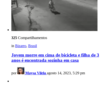
325
Compartilhamentos
in
Bizarro
,
Brasil
Jovem morre em cima de bicicleta e filha de 3
anos é encontrada sozinha em casa
por
Maysa Vilela
agosto 14, 2023, 5:29 pm