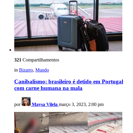
321
Compartilhamentos
in
Bizarro
,
Mundo
Canibalismo: brasileiro é detido em Portugal
com carne humana na mala
por
Maysa Vilela
março 3, 2023, 2:00 pm