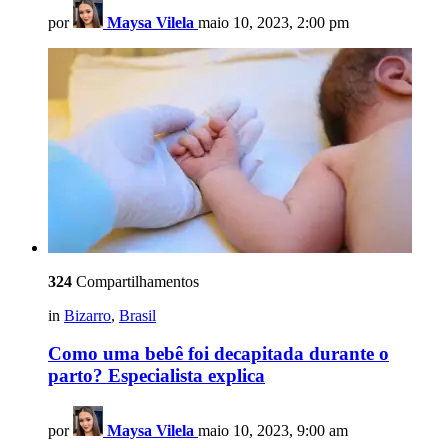
por
Maysa Vilela
maio 10, 2023, 2:00 pm
324
Compartilhamentos
in
Bizarro
,
Brasil
Como uma bebê foi decapitada durante o
parto? Especialista explica
por
Maysa Vilela
maio 10, 2023, 9:00 am