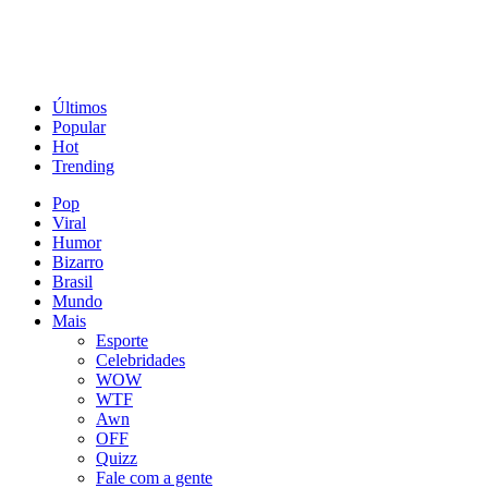
Últimos
Popular
Hot
Trending
Pop
Viral
Humor
Bizarro
Brasil
Mundo
Mais
Esporte
Celebridades
WOW
WTF
Awn
OFF
Quizz
Fale com a gente