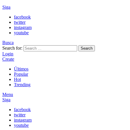
Siga
facebook
twitter
instagram
youtube
Busca
Search for:
Search
Login
Create
Últimos
Popular
Hot
Trending
Menu
Siga
facebook
twitter
instagram
youtube