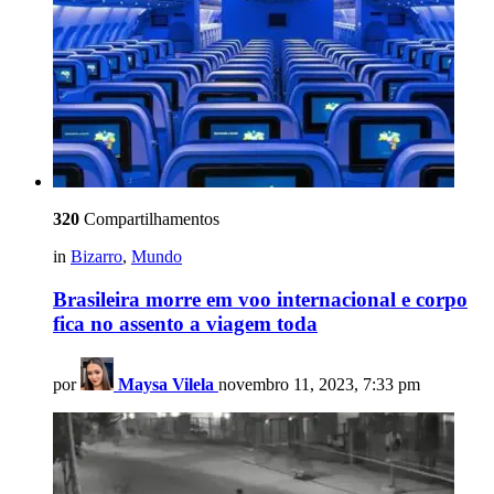
320
Compartilhamentos
in
Bizarro
,
Mundo
Brasileira morre em voo internacional e corpo
fica no assento a viagem toda
por
Maysa Vilela
novembro 11, 2023, 7:33 pm