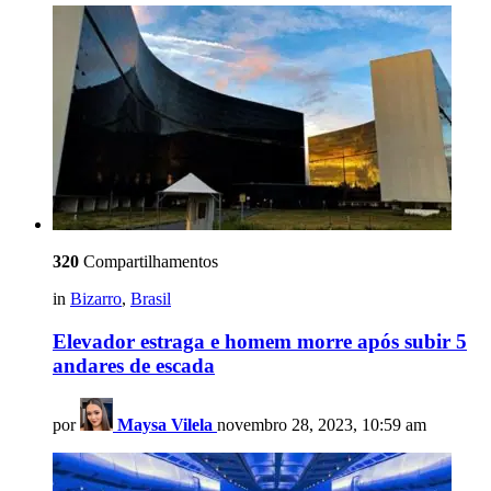
320
Compartilhamentos
in
Bizarro
,
Brasil
Elevador estraga e homem morre após subir 5
andares de escada
por
Maysa Vilela
novembro 28, 2023, 10:59 am