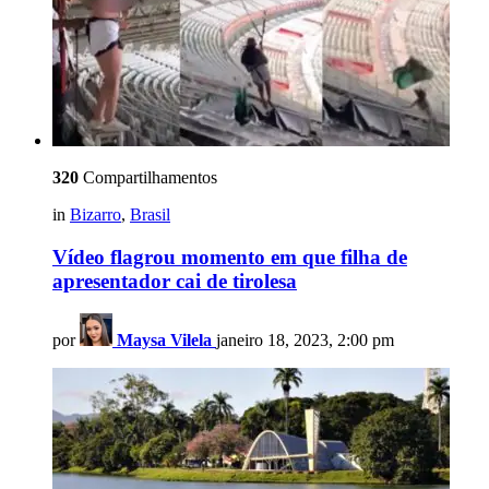
320
Compartilhamentos
in
Bizarro
,
Brasil
Vídeo flagrou momento em que filha de
apresentador cai de tirolesa
por
Maysa Vilela
janeiro 18, 2023, 2:00 pm