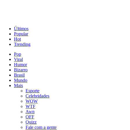
Últimos
Popular
Hot
Trending
Pop
Viral
Humor
Bizarro
Brasil
Mundo
Mais
Esporte
Celebridades
WOW
WTF
Awn
OFF
Quizz
Fale com a gente