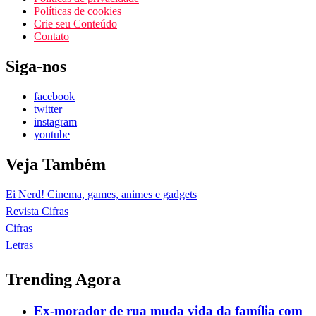
Políticas de cookies
Crie seu Conteúdo
Contato
Siga-nos
facebook
twitter
instagram
youtube
Veja Também
Ei Nerd! Cinema, games, animes e gadgets
Revista Cifras
Cifras
Letras
Trending Agora
Ex-morador de rua muda vida da família com