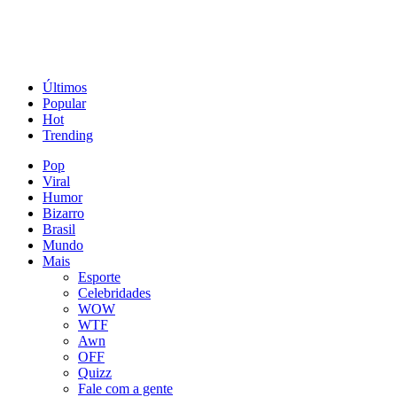
Últimos
Popular
Hot
Trending
Pop
Viral
Humor
Bizarro
Brasil
Mundo
Mais
Esporte
Celebridades
WOW
WTF
Awn
OFF
Quizz
Fale com a gente