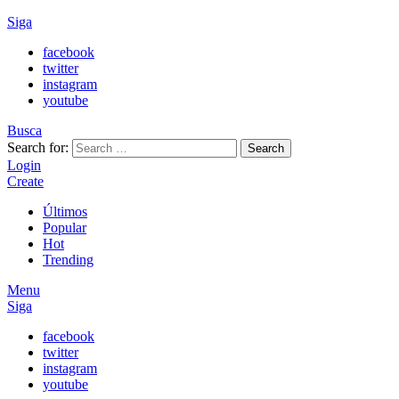
Siga
facebook
twitter
instagram
youtube
Busca
Search for:
Search
Login
Create
Últimos
Popular
Hot
Trending
Menu
Siga
facebook
twitter
instagram
youtube