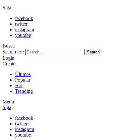
Siga
facebook
twitter
instagram
youtube
Busca
Search for:
Search
Login
Create
Últimos
Popular
Hot
Trending
Menu
Siga
facebook
twitter
instagram
youtube