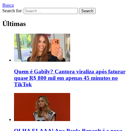
Busca
Search for:
Search
Últimas
Quem é Gabily? Cantora viraliza após faturar
quase R$ 800 mil em apenas 45 minutos no
TikTok
OLHA ELAAA! Ana Paula Renault é a nova