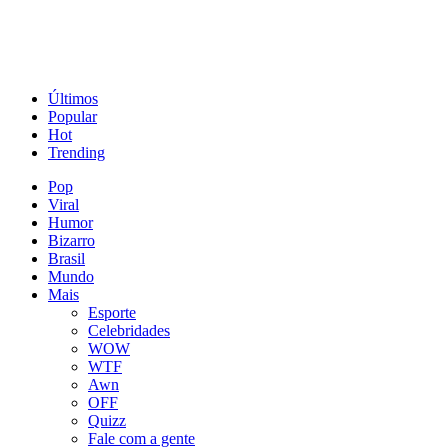
Últimos
Popular
Hot
Trending
Pop
Viral
Humor
Bizarro
Brasil
Mundo
Mais
Esporte
Celebridades
WOW
WTF
Awn
OFF
Quizz
Fale com a gente