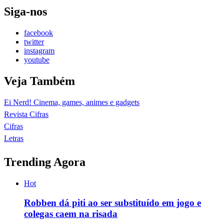
Siga-nos
facebook
twitter
instagram
youtube
Veja Também
Ei Nerd! Cinema, games, animes e gadgets
Revista Cifras
Cifras
Letras
Trending Agora
Hot
Robben dá piti ao ser substituído em jogo e
colegas caem na risada