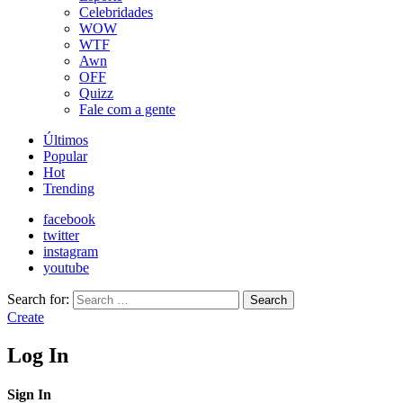
Celebridades
WOW
WTF
Awn
OFF
Quizz
Fale com a gente
Últimos
Popular
Hot
Trending
facebook
twitter
instagram
youtube
Search for:
Search
Create
Log In
Sign In