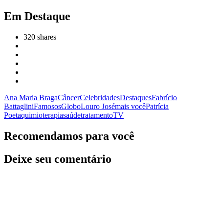
Em Destaque
320
shares
Ana Maria Braga
Câncer
Celebridades
Destaques
Fabrício
Battaglini
Famosos
Globo
Louro José
mais você
Patrícia
Poeta
quimioterapia
saúde
tratamento
TV
Recomendamos para você
Deixe seu comentário