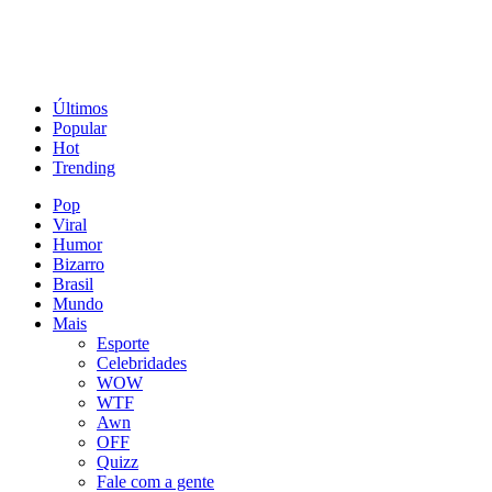
Últimos
Popular
Hot
Trending
Pop
Viral
Humor
Bizarro
Brasil
Mundo
Mais
Esporte
Celebridades
WOW
WTF
Awn
OFF
Quizz
Fale com a gente