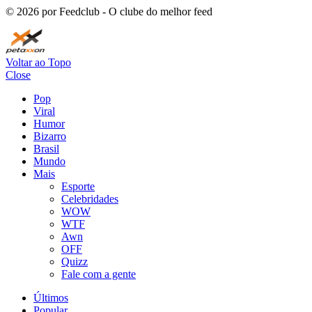
©
2026
por Feedclub - O clube do melhor feed
Voltar ao Topo
Close
Pop
Viral
Humor
Bizarro
Brasil
Mundo
Mais
Esporte
Celebridades
WOW
WTF
Awn
OFF
Quizz
Fale com a gente
Últimos
Popular