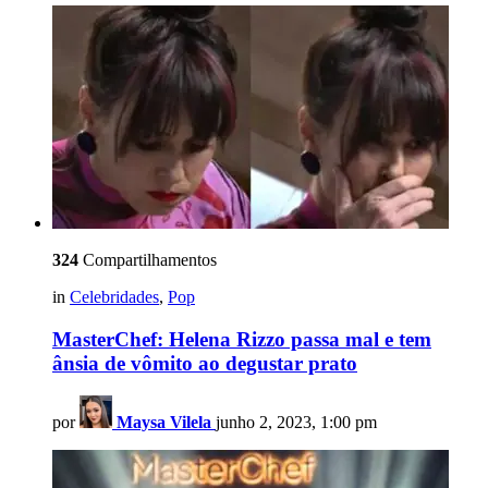
324
Compartilhamentos
in
Celebridades
,
Pop
MasterChef: Helena Rizzo passa mal e tem
ânsia de vômito ao degustar prato
por
Maysa Vilela
junho 2, 2023, 1:00 pm