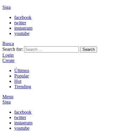
Siga
facebook
twitter
instagram
youtube
Busca
Search for:
Search
Login
Create
Últimos
Popular
Hot
Trending
Menu
Siga
facebook
twitter
instagram
youtube