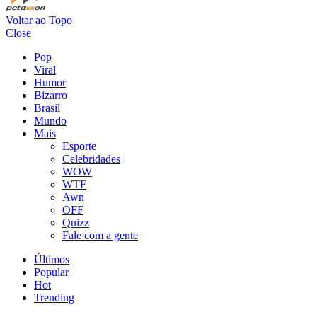
Voltar ao Topo
Close
Pop
Viral
Humor
Bizarro
Brasil
Mundo
Mais
Esporte
Celebridades
WOW
WTF
Awn
OFF
Quizz
Fale com a gente
Últimos
Popular
Hot
Trending