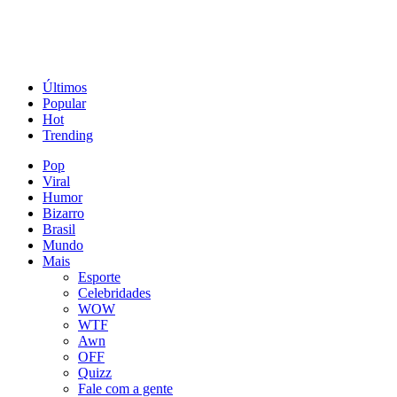
Últimos
Popular
Hot
Trending
Pop
Viral
Humor
Bizarro
Brasil
Mundo
Mais
Esporte
Celebridades
WOW
WTF
Awn
OFF
Quizz
Fale com a gente