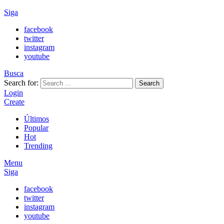
Siga
facebook
twitter
instagram
youtube
Busca
Search for:
Search
Login
Create
Últimos
Popular
Hot
Trending
Menu
Siga
facebook
twitter
instagram
youtube