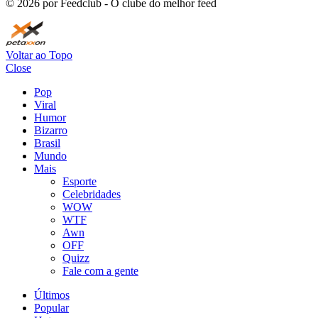
©
2026
por Feedclub - O clube do melhor feed
Voltar ao Topo
Close
Pop
Viral
Humor
Bizarro
Brasil
Mundo
Mais
Esporte
Celebridades
WOW
WTF
Awn
OFF
Quizz
Fale com a gente
Últimos
Popular