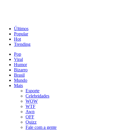
Últimos
Popular
Hot
Trending
Pop
Viral
Humor
Bizarro
Brasil
Mundo
Mais
Esporte
Celebridades
WOW
WTF
Awn
OFF
Quizz
Fale com a gente