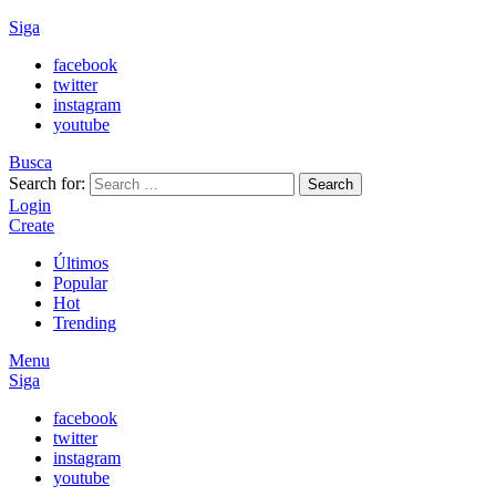
Siga
facebook
twitter
instagram
youtube
Busca
Search for:
Search
Login
Create
Últimos
Popular
Hot
Trending
Menu
Siga
facebook
twitter
instagram
youtube