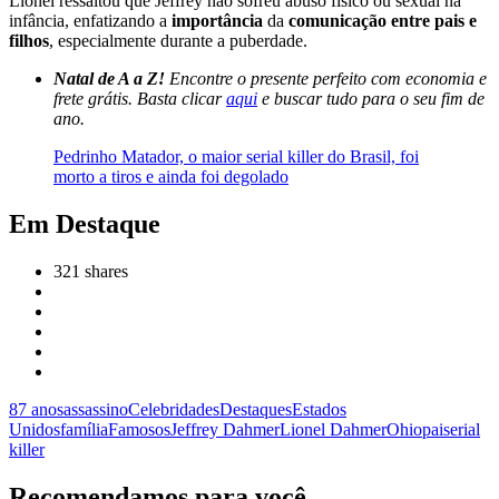
Lionel ressaltou que Jeffrey não sofreu abuso físico ou sexual na
infância, enfatizando a
importância
da
comunicação entre pais e
filhos
, especialmente durante a puberdade.
Natal de A a Z!
Encontre o presente perfeito com economia e
frete grátis. Basta clicar
aqui
e buscar tudo para o seu fim de
ano.
Pedrinho Matador, o maior serial killer do Brasil, foi
morto a tiros e ainda foi degolado
Em Destaque
321
shares
87 anos
assassino
Celebridades
Destaques
Estados
Unidos
família
Famosos
Jeffrey Dahmer
Lionel Dahmer
Ohio
pai
serial
killer
Recomendamos para você