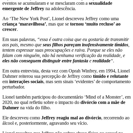
eventos se acumularam e se mesclaram com a
sexualidade
emergente de Jeffrey
na adolescência.
Ao ‘The New York Post’, Lionel descreveu Jeffrey como uma
criança ‘maravilhosa’
, mas que se
tornou ‘muito recluso’ ao
crescer
.
Em suas palavras,
“essa é outra coisa que eu gostaria de transmitir
aos pais, mesmo que
seus filhos pareçam inofensivamente tímidos
,
tentem expressar suas preocupações e raiva. Porque se eles não
falam com ninguém, não há nenhuma verificação da realidade, e
eles não conseguem distinguir entre fantasia
e
realidade
“.
Em outra entrevista, desta vez com Oprah Winfrey, em 1994, Lionel
Dahmer reiterou sua percepção de Jeffrey como
tímido e relutante
em
interações sociais
, mas sem sinais ‘evidentes’ de comportamento
perturbador.
Lionel também participou do documentário ‘Mind of a Monster’, em
2020, no qual refletiu sobre o impacto do
divórcio com a mãe de
Dahmer
na vida do filho.
Ele descreveu como
Jeffrey reagiu mal ao divórcio
, recorrendo ao
álcool e, posteriormente, agravando seu vício.