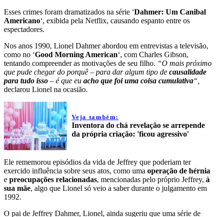
Esses crimes foram dramatizados na série ‘
Dahmer: Um Canibal
Americano
‘, exibida pela Netflix, causando espanto entre os
espectadores.
Nos anos 1990, Lionel Dahmer abordou em entrevistas a televisão,
como no ‘
Good Morning American
‘, com Charles Gibson,
tentando compreender as motivações de seu filho.
“O mais próximo
que pude chegar do porquê – para dar algum tipo de
causalidade
para tudo isso
– é que eu
acho que foi uma coisa cumulativa
“,
declarou Lionel na ocasião.
Veja também:
Inventora do chá revelação se arrepende
da própria criação: 'ficou agressivo'
Ele rememorou episódios da vida de Jeffrey que poderiam ter
exercido influência sobre seus atos, como uma
operação de hérnia
e
preocupações relacionadas
, mencionadas pelo próprio Jeffrey,
à
sua mãe
, algo que Lionel só veio a saber durante o julgamento em
1992.
O pai de Jeffrey Dahmer, Lionel, ainda sugeriu que uma série de