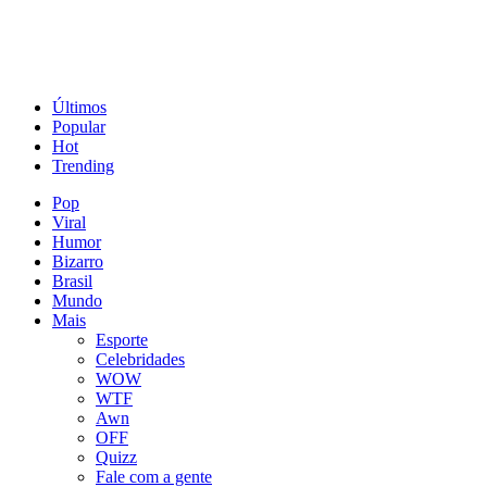
Últimos
Popular
Hot
Trending
Pop
Viral
Humor
Bizarro
Brasil
Mundo
Mais
Esporte
Celebridades
WOW
WTF
Awn
OFF
Quizz
Fale com a gente