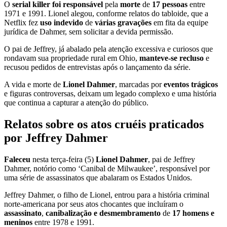
O
serial killer foi responsável
pela
morte
de
17 pessoas
entre
1971 e 1991. Lionel alegou, conforme relatos do tabloide, que a
Netflix fez
uso indevido
de
várias gravações
em fita da equipe
jurídica de Dahmer, sem solicitar a devida permissão.
O pai de Jeffrey, já abalado pela atenção excessiva e curiosos que
rondavam sua propriedade rural em Ohio,
manteve-se recluso
e
recusou pedidos de entrevistas após o lançamento da série.
A vida e morte de
Lionel Dahmer
, marcadas por
eventos trágicos
e figuras controversas, deixam um legado complexo e uma história
que continua a capturar a atenção do público.
Relatos sobre os atos cruéis praticados
por Jeffrey Dahmer
Faleceu
nesta terça-feira (5)
Lionel Dahmer
, pai de Jeffrey
Dahmer, notório como ‘Canibal de Milwaukee’, responsável por
uma série de assassinatos que abalaram os Estados Unidos.
Jeffrey Dahmer, o filho de Lionel, entrou para a história criminal
norte-americana por seus atos chocantes que incluíram o
assassinato
,
canibalização e desmembramento
de
17 homens e
meninos
entre 1978 e 1991.