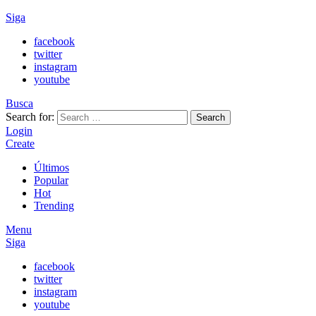
Siga
facebook
twitter
instagram
youtube
Busca
Search for:
Search
Login
Create
Últimos
Popular
Hot
Trending
Menu
Siga
facebook
twitter
instagram
youtube