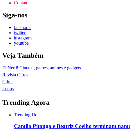
Contato
Siga-nos
facebook
twitter
instagram
youtube
Veja Também
Ei Nerd! Cinema, games, animes e gadgets
Revista Cifras
Cifras
Letras
Trending Agora
Trending
Hot
Camila Pitanga e Beatriz Coelho terminam namo