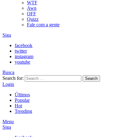
WTF
Awn
OFF
Quizz
Fale com a gente
Siga
facebook
twitter
instagram
youtube
Busca
Search for:
Search
Login
Últimos
Popular
Hot
Trending
Menu
Siga