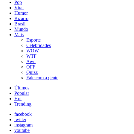
Pop
Viral
Humor
Bizarro
Brasil
Mundo
Mais
Esporte
Celebridades
WOW
WTF
Awn
OFF
Quizz
Fale com a gente
Últimos
Popular
Hot
Trending
facebook
twitter
instagram
youtube