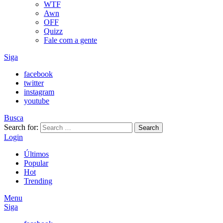
WTF
Awn
OFF
Quizz
Fale com a gente
Siga
facebook
twitter
instagram
youtube
Busca
Search for:
Search
Login
Últimos
Popular
Hot
Trending
Menu
Siga