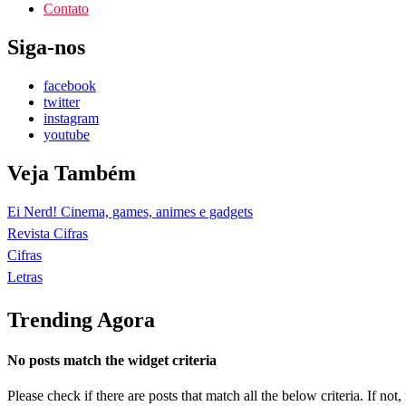
Contato
Siga-nos
facebook
twitter
instagram
youtube
Veja Também
Ei Nerd! Cinema, games, animes e gadgets
Revista Cifras
Cifras
Letras
Trending Agora
No posts match the widget criteria
Please check if there are posts that match all the below criteria. If no