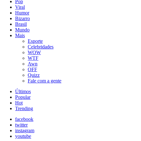
Pop
Viral
Humor
Bizarro
Brasil
Mundo
Mais
Esporte
Celebridades
WOW
WTF
Awn
OFF
Quizz
Fale com a gente
Últimos
Popular
Hot
Trending
facebook
twitter
instagram
youtube