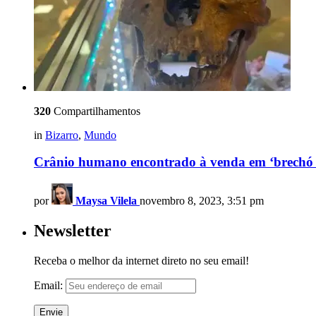
320
Compartilhamentos
in
Bizarro
,
Mundo
Crânio humano encontrado à venda em ‘brechó de
por
Maysa Vilela
novembro 8, 2023, 3:51 pm
Newsletter
Receba o melhor da internet direto no seu email!
Email: