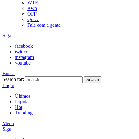
WTF
Awn
OFF
Quizz
Fale com a gente
Siga
facebook
twitter
instagram
youtube
Busca
Search for:
Search
Login
Últimos
Popular
Hot
Trending
Menu
Siga