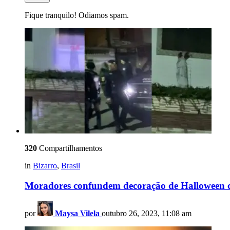
Fique tranquilo! Odiamos spam.
320
Compartilhamentos
in
Bizarro
,
Brasil
Moradores confundem decoração de Halloween c
por
Maysa Vilela
outubro 26, 2023, 11:08 am