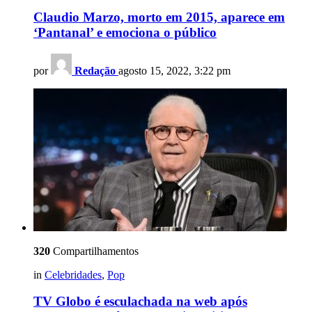
Claudio Marzo, morto em 2015, aparece em
‘Pantanal’ e emociona o público
por
Redação
agosto 15, 2022, 3:22 pm
320
Compartilhamentos
in
Celebridades
,
Pop
TV Globo é esculachada na web após