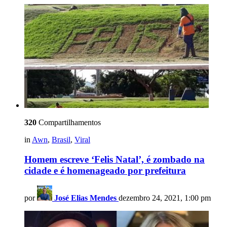
320
Compartilhamentos
in
Awn
,
Brasil
,
Viral
Homem escreve ‘Felis Natal’, é zombado na
cidade e é homenageado por prefeitura
por
José Elias Mendes
dezembro 24, 2021, 1:00 pm