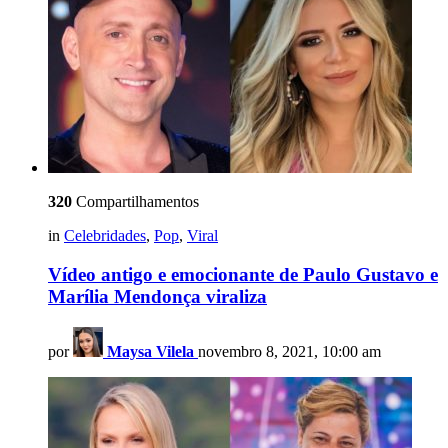
320
Compartilhamentos
in
Celebridades
,
Pop
,
Viral
Vídeo antigo e emocionante de Paulo Gustavo e
Marília Mendonça viraliza
por
Maysa Vilela
novembro 8, 2021, 10:00 am