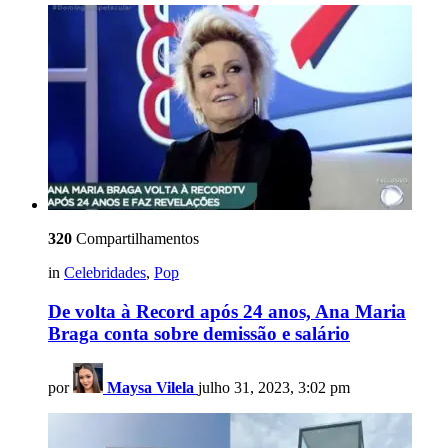
320
Compartilhamentos
in
Celebridades
,
Pop
De volta à Record após 24 anos, Ana Maria
Braga conta sobre demissão e salário
por
Maysa Vilela
julho 31, 2023, 3:02 pm