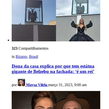
323
Compartilhamentos
in
Bizarro
,
Brasil
Dona da casa explica por que tem estátua
gigante de Belzebu na fachada: ‘é um rei’
por
Maysa Vilela
março 31, 2023, 9:00 am