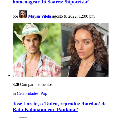
homenagear Jô Soares: ‘hipocrisia’
por
Maysa Vilela
agosto 9, 2022, 12:00 pm
320
Compartilhamentos
in
Celebridades
,
Pop
José Loreto, o Tadeu, reproduz ‘bordão’ de
Rafa Kalimann em ‘Pantanal’