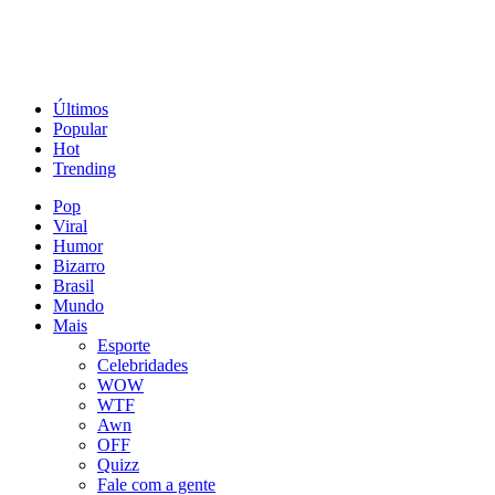
Últimos
Popular
Hot
Trending
Pop
Viral
Humor
Bizarro
Brasil
Mundo
Mais
Esporte
Celebridades
WOW
WTF
Awn
OFF
Quizz
Fale com a gente