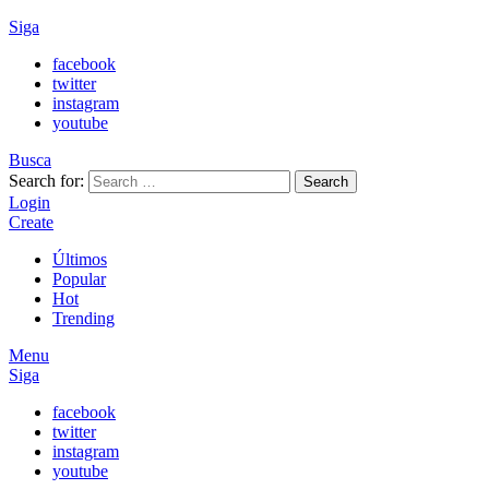
Siga
facebook
twitter
instagram
youtube
Busca
Search for:
Search
Login
Create
Últimos
Popular
Hot
Trending
Menu
Siga
facebook
twitter
instagram
youtube