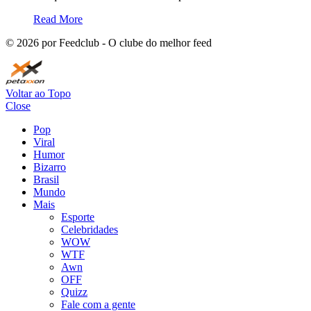
Read More
©
2026
por Feedclub - O clube do melhor feed
Voltar ao Topo
Close
Pop
Viral
Humor
Bizarro
Brasil
Mundo
Mais
Esporte
Celebridades
WOW
WTF
Awn
OFF
Quizz
Fale com a gente