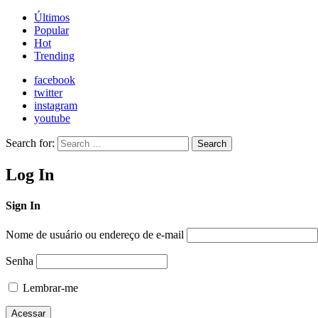
Últimos
Popular
Hot
Trending
facebook
twitter
instagram
youtube
Search for:
Search
Log In
Sign In
Nome de usuário ou endereço de e-mail
Senha
Lembrar-me