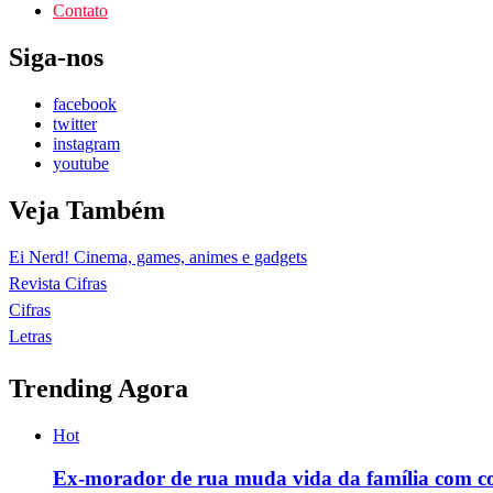
Contato
Siga-nos
facebook
twitter
instagram
youtube
Veja Também
Ei Nerd! Cinema, games, animes e gadgets
Revista Cifras
Cifras
Letras
Trending Agora
Hot
Ex-morador de rua muda vida da família com c