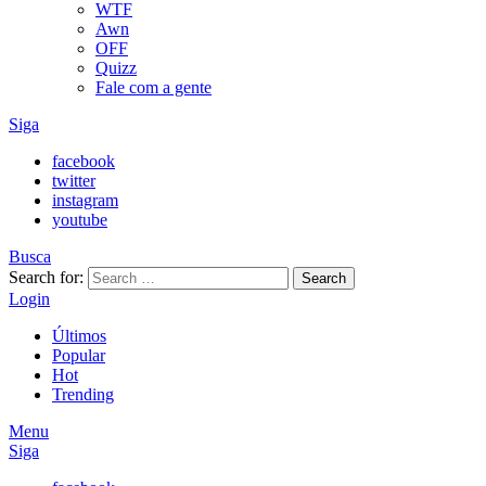
WTF
Awn
OFF
Quizz
Fale com a gente
Siga
facebook
twitter
instagram
youtube
Busca
Search for:
Search
Login
Últimos
Popular
Hot
Trending
Menu
Siga