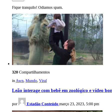
Fique tranquilo! Odiamos spam.
320
Compartilhamentos
in
Awn
,
Mundo
,
Viral
Leão interage com bebê em zoológico e vídeo bom
por
Estadão Conteúdo
março 23, 2023, 5:00 pm