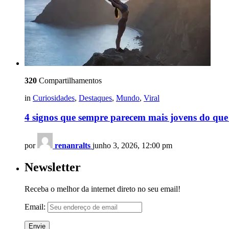
320
Compartilhamentos
in
Curiosidades
,
Destaques
,
Mundo
,
Viral
4 signos que sempre parecem mais jovens do que
por
renanralts
junho 3, 2026, 12:00 pm
Newsletter
Receba o melhor da internet direto no seu email!
Email: