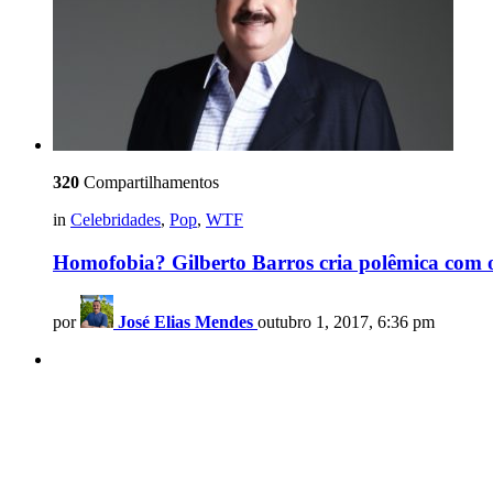
320
Compartilhamentos
in
Celebridades
,
Pop
,
WTF
Homofobia? Gilberto Barros cria polêmica com o
por
José Elias Mendes
outubro 1, 2017, 6:36 pm