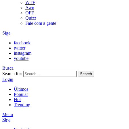
WTF
Awn
OFF
Quizz
Fale com a gente
Siga
facebook
twitter
instagram
youtube
Busca
Search for:
Search
Login
Últimos
Popular
Hot
Trending
Menu
Siga