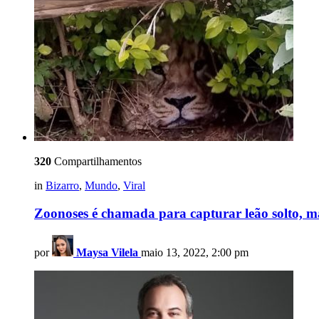
320
Compartilhamentos
in
Bizarro
,
Mundo
,
Viral
Zoonoses é chamada para capturar leão solto, 
por
Maysa Vilela
maio 13, 2022, 2:00 pm