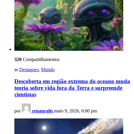
320
Compartilhamentos
in
Destaques
,
Mundo
Descoberta em região extrema do oceano muda
teoria sobre vida fora da Terra e surpreende
cientistas
por
renanralts
maio 9, 2026, 6:00 pm