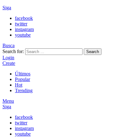
Siga
facebook
twitter
instagram
youtube
Busca
Search for:
Search
Login
Create
Últimos
Popular
Hot
Trending
Menu
Siga
facebook
twitter
instagram
youtube