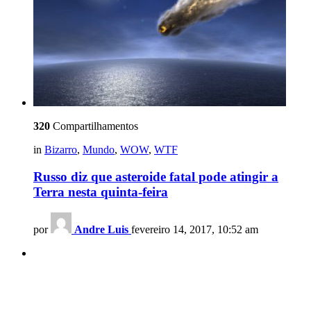
320
Compartilhamentos
in
Bizarro
,
Mundo
,
WOW
,
WTF
Russo diz que asteroide fatal pode atingir a
Terra nesta quinta-feira
por
Andre Luis
fevereiro 14, 2017, 10:52 am