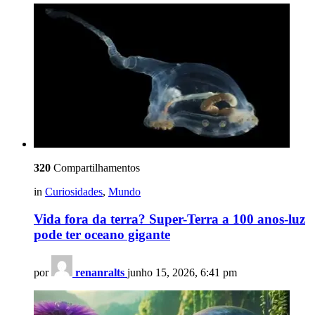
320
Compartilhamentos
in
Curiosidades
,
Mundo
Vida fora da terra? Super-Terra a 100 anos-luz
pode ter oceano gigante
por
renanralts
junho 15, 2026, 6:41 pm