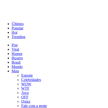
Últimos
Popular
Hot
Trending
Pop
Viral
Humor
Bizarro
Brasil
Mundo
Mais
Esporte
Celebridades
WOW
WTF
Awn
OFF
Quizz
Fale com a gente