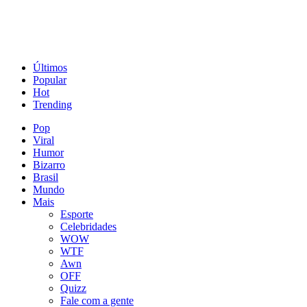
Últimos
Popular
Hot
Trending
Pop
Viral
Humor
Bizarro
Brasil
Mundo
Mais
Esporte
Celebridades
WOW
WTF
Awn
OFF
Quizz
Fale com a gente