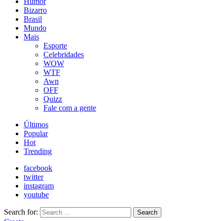
Humor
Bizarro
Brasil
Mundo
Mais
Esporte
Celebridades
WOW
WTF
Awn
OFF
Quizz
Fale com a gente
Últimos
Popular
Hot
Trending
facebook
twitter
instagram
youtube
Search for:
Search