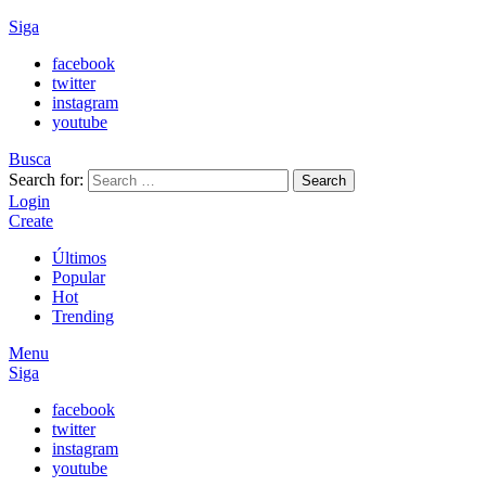
Siga
facebook
twitter
instagram
youtube
Busca
Search for:
Search
Login
Create
Últimos
Popular
Hot
Trending
Menu
Siga
facebook
twitter
instagram
youtube