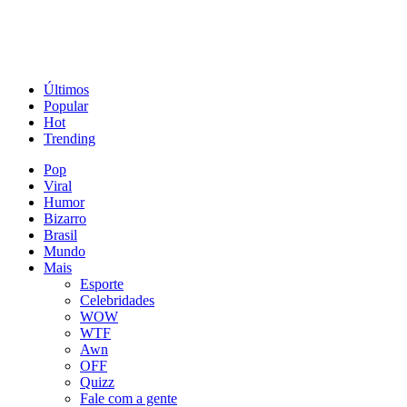
Últimos
Popular
Hot
Trending
Pop
Viral
Humor
Bizarro
Brasil
Mundo
Mais
Esporte
Celebridades
WOW
WTF
Awn
OFF
Quizz
Fale com a gente