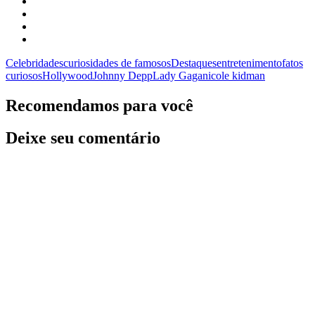
Celebridades
curiosidades de famosos
Destaques
entretenimento
fatos
curiosos
Hollywood
Johnny Depp
Lady Gaga
nicole kidman
Recomendamos para você
Deixe seu comentário