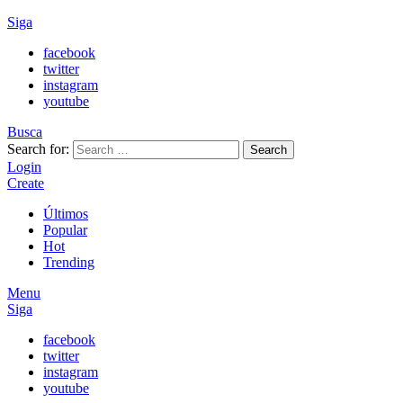
Siga
facebook
twitter
instagram
youtube
Busca
Search for:
Search
Login
Create
Últimos
Popular
Hot
Trending
Menu
Siga
facebook
twitter
instagram
youtube