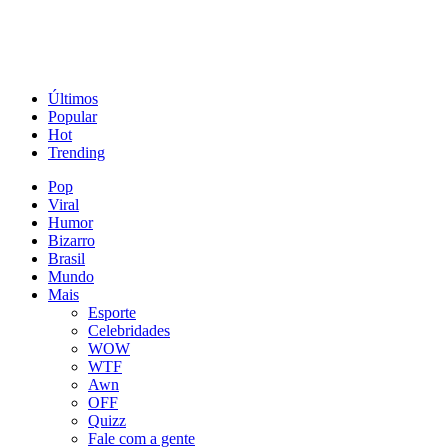
Últimos
Popular
Hot
Trending
Pop
Viral
Humor
Bizarro
Brasil
Mundo
Mais
Esporte
Celebridades
WOW
WTF
Awn
OFF
Quizz
Fale com a gente