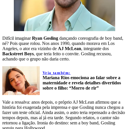
Difícil imaginar
Ryan Gosling
dançando coreografia de boy band,
né? Pois quase rolou. Nos anos 1990, quando morava em Los
Angeles, o ator era vizinho de
AJ McLean
, integrante dos
Backstreet Boys
, que teria feito o convite. Gosling recusou,
achando que o grupo não daria certo.
Veja também:
Mariana Rios emociona ao falar sobre a
maternidade e revela detalhes divertidos
sobre o filho: “Morro de rir”
Vale a ressalva: anos depois, o próprio AJ McLean afirmou que a
história foi exagerada pela imprensa e que Gosling nunca chegou a
fazer um teste oficial. Ainda assim, o astro teria repensado a decisão
tempos depois, mas aí já era tarde. Segundo relatos, o cantor não
retornou a ligação. Ironia do destino: sem a boy band, Gosling
seguiu para Hollywood.