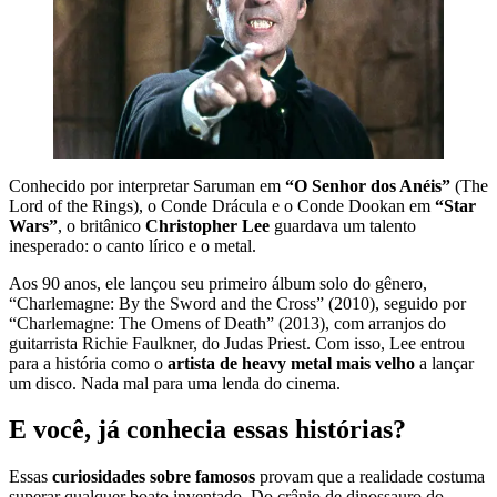
Conhecido por interpretar Saruman em
“O Senhor dos Anéis”
(The
Lord of the Rings), o Conde Drácula e o Conde Dookan em
“Star
Wars”
, o britânico
Christopher Lee
guardava um talento
inesperado: o canto lírico e o metal.
Aos 90 anos, ele lançou seu primeiro álbum solo do gênero,
“Charlemagne: By the Sword and the Cross” (2010), seguido por
“Charlemagne: The Omens of Death” (2013), com arranjos do
guitarrista Richie Faulkner, do Judas Priest. Com isso, Lee entrou
para a história como o
artista de heavy metal mais velho
a lançar
um disco. Nada mal para uma lenda do cinema.
E você, já conhecia essas histórias?
Essas
curiosidades sobre famosos
provam que a realidade costuma
superar qualquer boato inventado. Do crânio de dinossauro do