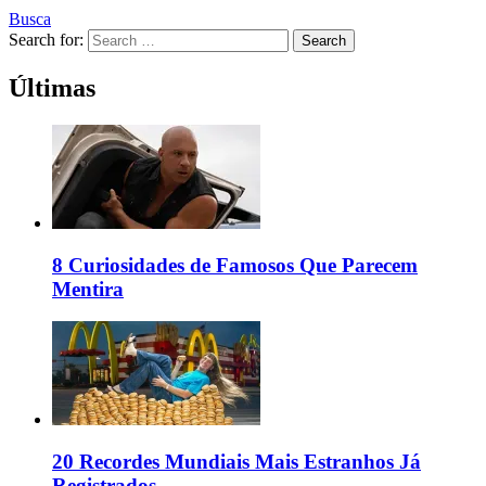
Busca
Search for:
Search
Últimas
8 Curiosidades de Famosos Que Parecem
Mentira
20 Recordes Mundiais Mais Estranhos Já
Registrados