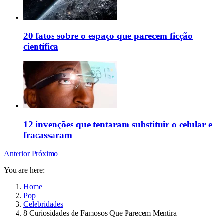
20 fatos sobre o espaço que parecem ficção
científica
12 invenções que tentaram substituir o celular e
fracassaram
Anterior
Próximo
You are here:
Home
Pop
Celebridades
8 Curiosidades de Famosos Que Parecem Mentira