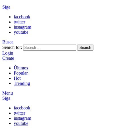
Siga
facebook
twitter
instagram
youtube
Busca
Search for:
Search
Login
Create
Últimos
Popular
Hot
Trending
Menu
Siga
facebook
twitter
instagram
youtube