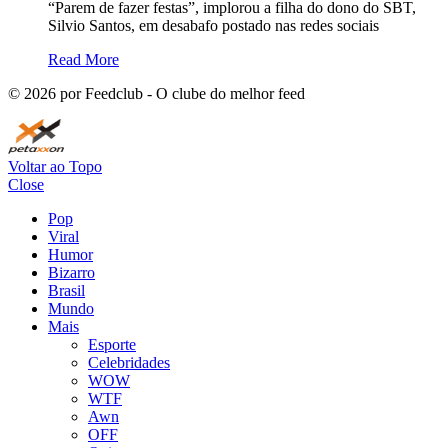
“Parem de fazer festas”, implorou a filha do dono do SBT,
Silvio Santos, em desabafo postado nas redes sociais
Read More
©
2026
por Feedclub - O clube do melhor feed
Voltar ao Topo
Close
Pop
Viral
Humor
Bizarro
Brasil
Mundo
Mais
Esporte
Celebridades
WOW
WTF
Awn
OFF