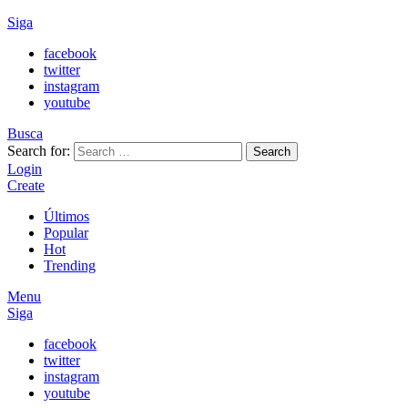
Siga
facebook
twitter
instagram
youtube
Busca
Search for:
Search
Login
Create
Últimos
Popular
Hot
Trending
Menu
Siga
facebook
twitter
instagram
youtube