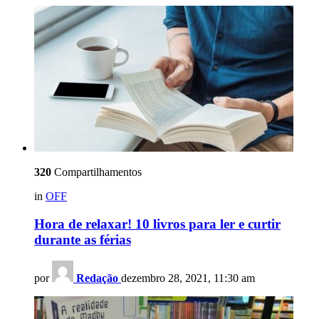
320
Compartilhamentos
in
OFF
Hora de relaxar! 10 livros para ler e curtir
durante as férias
por
Redação
dezembro 28, 2021, 11:30 am