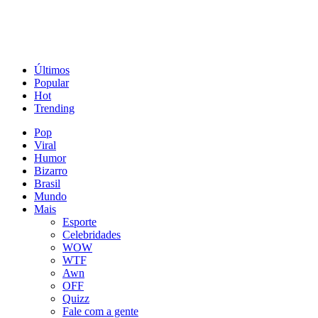
Últimos
Popular
Hot
Trending
Pop
Viral
Humor
Bizarro
Brasil
Mundo
Mais
Esporte
Celebridades
WOW
WTF
Awn
OFF
Quizz
Fale com a gente