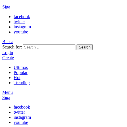
Siga
facebook
twitter
instagram
youtube
Busca
Search for:
Search
Login
Create
Últimos
Popular
Hot
Trending
Menu
Siga
facebook
twitter
instagram
youtube