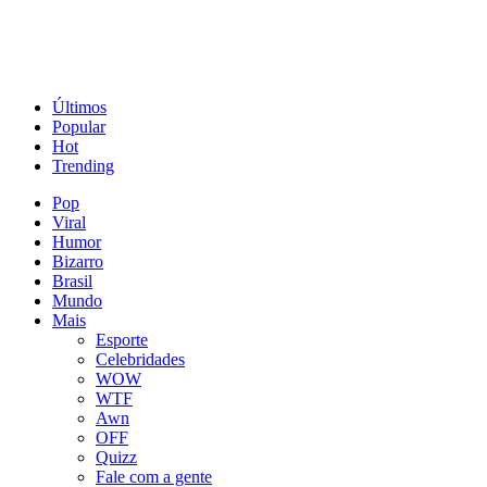
Últimos
Popular
Hot
Trending
Pop
Viral
Humor
Bizarro
Brasil
Mundo
Mais
Esporte
Celebridades
WOW
WTF
Awn
OFF
Quizz
Fale com a gente