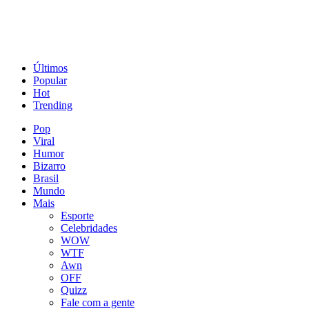
Últimos
Popular
Hot
Trending
Pop
Viral
Humor
Bizarro
Brasil
Mundo
Mais
Esporte
Celebridades
WOW
WTF
Awn
OFF
Quizz
Fale com a gente