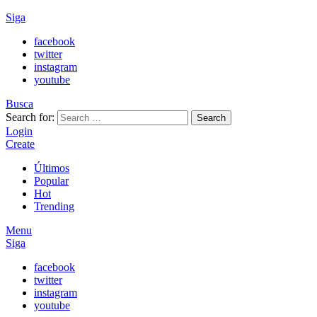
Siga
facebook
twitter
instagram
youtube
Busca
Search for:
Search
Login
Create
Últimos
Popular
Hot
Trending
Menu
Siga
facebook
twitter
instagram
youtube