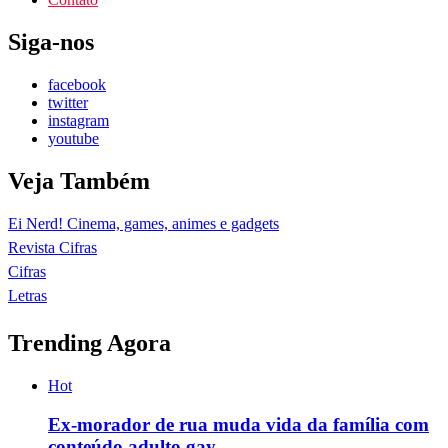
Siga-nos
facebook
twitter
instagram
youtube
Veja Também
Ei Nerd! Cinema, games, animes e gadgets
Revista Cifras
Cifras
Letras
Trending Agora
Hot
Ex-morador de rua muda vida da família com
conteúdo adulto gay