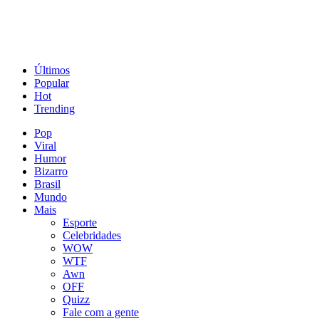
Últimos
Popular
Hot
Trending
Pop
Viral
Humor
Bizarro
Brasil
Mundo
Mais
Esporte
Celebridades
WOW
WTF
Awn
OFF
Quizz
Fale com a gente