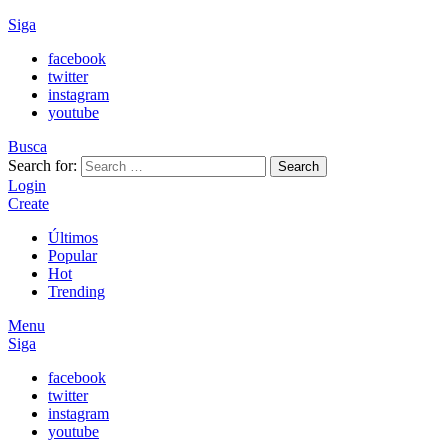
Siga
facebook
twitter
instagram
youtube
Busca
Search for:
Search
Login
Create
Últimos
Popular
Hot
Trending
Menu
Siga
facebook
twitter
instagram
youtube