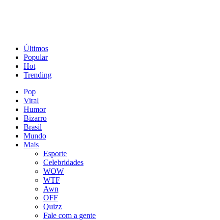
Últimos
Popular
Hot
Trending
Pop
Viral
Humor
Bizarro
Brasil
Mundo
Mais
Esporte
Celebridades
WOW
WTF
Awn
OFF
Quizz
Fale com a gente