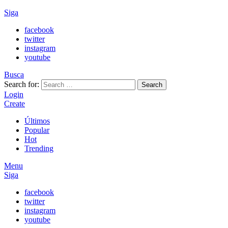
Siga
facebook
twitter
instagram
youtube
Busca
Search for:
Search
Login
Create
Últimos
Popular
Hot
Trending
Menu
Siga
facebook
twitter
instagram
youtube