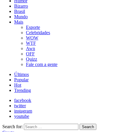
Humor
Bizarro
Brasil
Mundo
Mais
Esporte
Celebridades
WOW
WTF
Awn
OFF
Quizz
Fale com a gente
Últimos
Popular
Hot
Trending
facebook
twitter
instagram
youtube
Search for:
Search