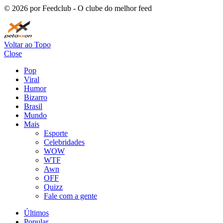
©
2026
por Feedclub - O clube do melhor feed
Voltar ao Topo
Close
Pop
Viral
Humor
Bizarro
Brasil
Mundo
Mais
Esporte
Celebridades
WOW
WTF
Awn
OFF
Quizz
Fale com a gente
Últimos
Popular