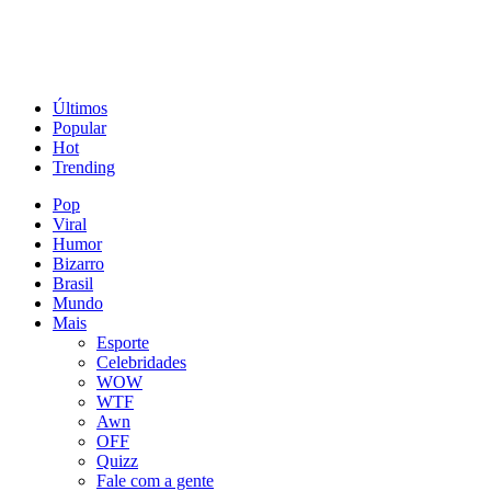
Últimos
Popular
Hot
Trending
Pop
Viral
Humor
Bizarro
Brasil
Mundo
Mais
Esporte
Celebridades
WOW
WTF
Awn
OFF
Quizz
Fale com a gente