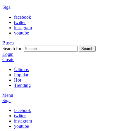
Siga
facebook
twitter
instagram
youtube
Busca
Search for:
Search
Login
Create
Últimos
Popular
Hot
Trending
Menu
Siga
facebook
twitter
instagram
youtube