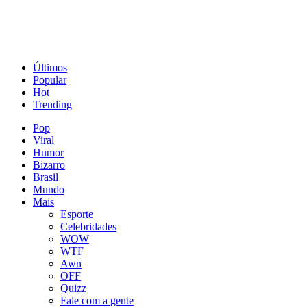
Últimos
Popular
Hot
Trending
Pop
Viral
Humor
Bizarro
Brasil
Mundo
Mais
Esporte
Celebridades
WOW
WTF
Awn
OFF
Quizz
Fale com a gente