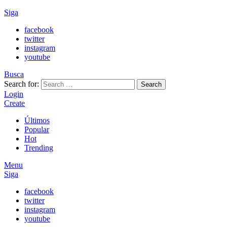
Siga
facebook
twitter
instagram
youtube
Busca
Search for:
Search
Login
Create
Últimos
Popular
Hot
Trending
Menu
Siga
facebook
twitter
instagram
youtube