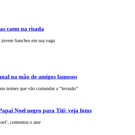
gas caem na risada
r o jovem Sanches em sua vaga
canal na mão de amigos famosos
guns nomes que vão comandar a “invasão”
ai Noel negro para Titi; veja fotos
oel’, comentou o ator