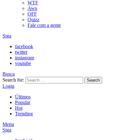
WTF
Awn
OFF
Quizz
Fale com a gente
Siga
facebook
twitter
instagram
youtube
Busca
Search for:
Search
Login
Últimos
Popular
Hot
Trending
Menu
Siga