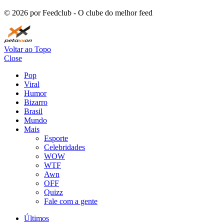
©
2026
por Feedclub - O clube do melhor feed
Voltar ao Topo
Close
Pop
Viral
Humor
Bizarro
Brasil
Mundo
Mais
Esporte
Celebridades
WOW
WTF
Awn
OFF
Quizz
Fale com a gente
Últimos