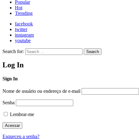
Popular
Hot
Trending
facebook
twitter
instagram
youtube
Search for:
Search
Log In
Sign In
Nome de usuário ou endereço de e-mail
Senha
Lembrar-me
Esqueceu a senha?