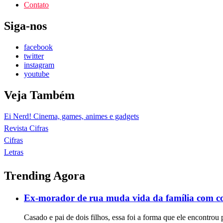
Contato
Siga-nos
facebook
twitter
instagram
youtube
Veja Também
Ei Nerd! Cinema, games, animes e gadgets
Revista Cifras
Cifras
Letras
Trending Agora
Ex-morador de rua muda vida da família com c
Casado e pai de dois filhos, essa foi a forma que ele encontrou 