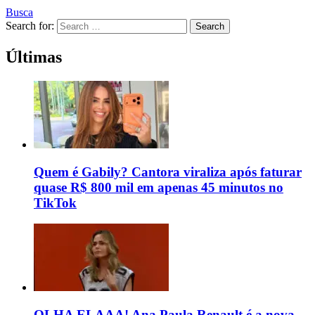
Busca
Search for:
Search
Últimas
Quem é Gabily? Cantora viraliza após faturar
quase R$ 800 mil em apenas 45 minutos no
TikTok
OLHA ELAAA! Ana Paula Renault é a nova