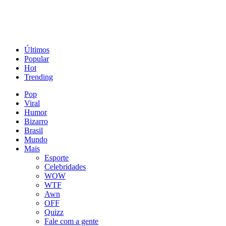
Últimos
Popular
Hot
Trending
Pop
Viral
Humor
Bizarro
Brasil
Mundo
Mais
Esporte
Celebridades
WOW
WTF
Awn
OFF
Quizz
Fale com a gente