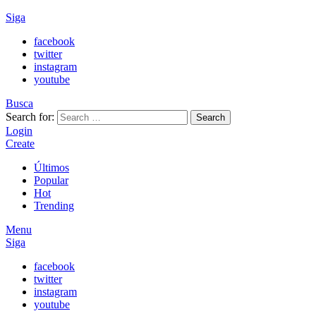
Siga
facebook
twitter
instagram
youtube
Busca
Search for:
Search
Login
Create
Últimos
Popular
Hot
Trending
Menu
Siga
facebook
twitter
instagram
youtube