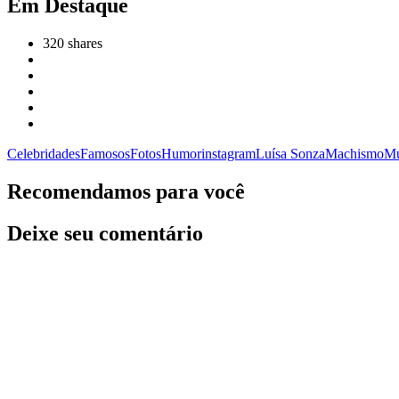
Em Destaque
320
shares
Celebridades
Famosos
Fotos
Humor
instagram
Luísa Sonza
Machismo
Mu
Recomendamos para você
Deixe seu comentário