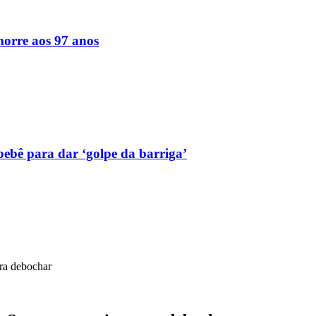
orre aos 97 anos
bebê para dar ‘golpe da barriga’
ra debochar