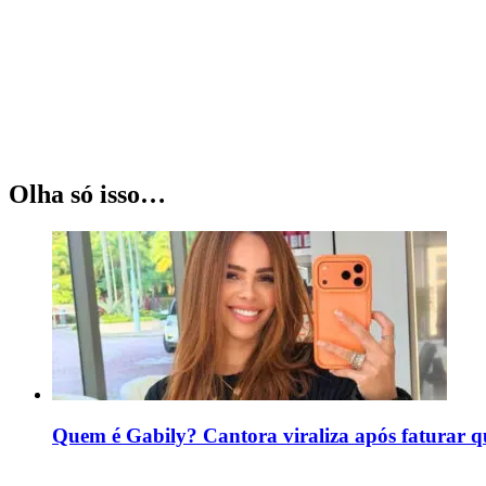
Olha só isso…
Quem é Gabily? Cantora viraliza após faturar 