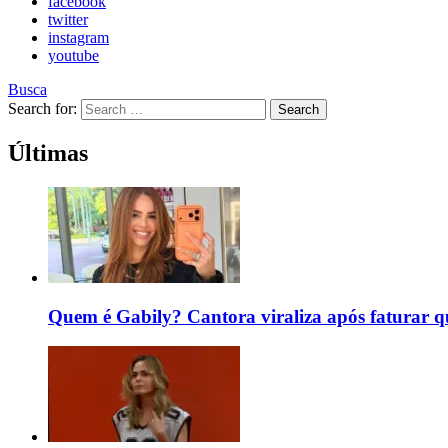
facebook
twitter
instagram
youtube
Busca
Search for:
Search
Últimas
Quem é Gabily? Cantora viraliza após faturar 