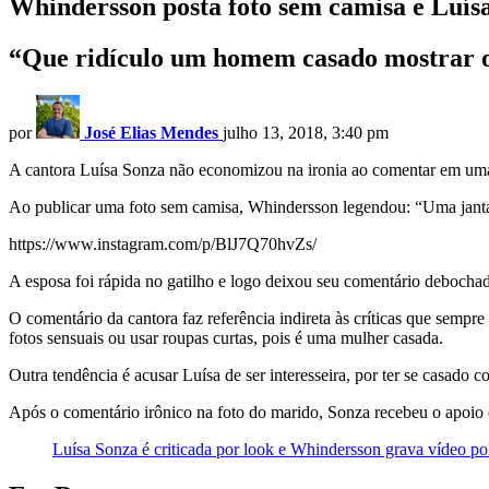
Whindersson posta foto sem camisa e Luís
“Que ridículo um homem casado mostrar o 
por
José Elias Mendes
julho 13, 2018, 3:40 pm
A cantora Luísa Sonza não economizou na ironia ao comentar em uma 
Ao publicar uma foto sem camisa, Whindersson legendou: “Uma janta
https://www.instagram.com/p/BlJ7Q70hvZs/
A esposa foi rápida no gatilho e logo deixou seu comentário debocha
O comentário da cantora faz referência indireta às críticas que semp
fotos sensuais ou usar roupas curtas, pois é uma mulher casada.
Outra tendência é acusar Luísa de ser interesseira, por ter se casado
Após o comentário irônico na foto do marido, Sonza recebeu o apoio d
Luísa Sonza é criticada por look e Whindersson grava vídeo p