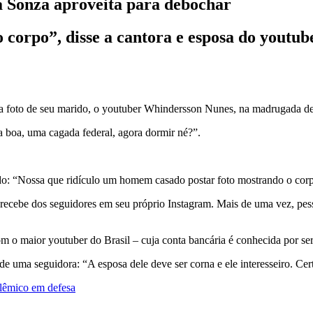
a Sonza aproveita para debochar
corpo”, disse a cantora e esposa do youtub
foto de seu marido, o youtuber Whindersson Nunes, na madrugada dest
 boa, uma cagada federal, agora dormir né?”.
do: “Nossa que ridículo um homem casado postar foto mostrando o corpo
re recebe dos seguidores em seu próprio Instagram. Mais de uma vez, pe
 com o maior youtuber do Brasil – cuja conta bancária é conhecida por s
e uma seguidora: “A esposa dele deve ser corna e ele interesseiro. Cer
olêmico em defesa