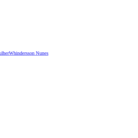
lher
Whindersson Nunes