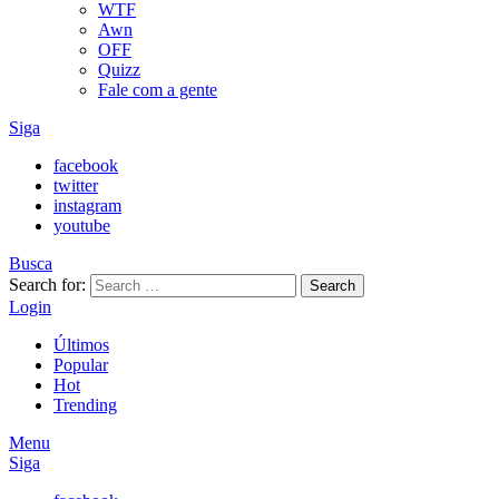
WTF
Awn
OFF
Quizz
Fale com a gente
Siga
facebook
twitter
instagram
youtube
Busca
Search for:
Search
Login
Últimos
Popular
Hot
Trending
Menu
Siga