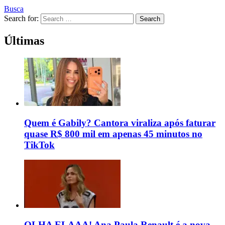
Busca
Search for:
Search
Últimas
Quem é Gabily? Cantora viraliza após faturar
quase R$ 800 mil em apenas 45 minutos no
TikTok
OLHA ELAAA! Ana Paula Renault é a nova