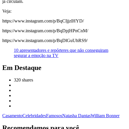
já circulam.
Veja:
https://www.instagram.com/p/BqCIjjzlHYD/
https://www.instagram.com/p/BqDpjHPnCnM/
https://www.instagram.com/p/BqDlGuUhRS9/
10 apresentadores e repórteres que não conseguiram
segurar a emoção na TV
Em Destaque
320
shares
Casamento
Celebridades
Famosos
Natasha Dantas
William Bonner
Recomendamos para você