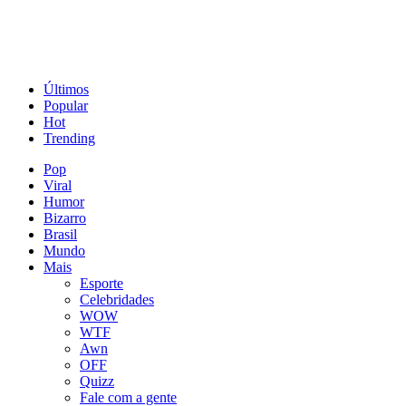
Últimos
Popular
Hot
Trending
Pop
Viral
Humor
Bizarro
Brasil
Mundo
Mais
Esporte
Celebridades
WOW
WTF
Awn
OFF
Quizz
Fale com a gente