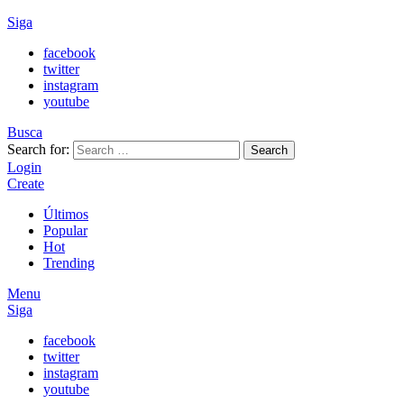
Siga
facebook
twitter
instagram
youtube
Busca
Search for:
Search
Login
Create
Últimos
Popular
Hot
Trending
Menu
Siga
facebook
twitter
instagram
youtube