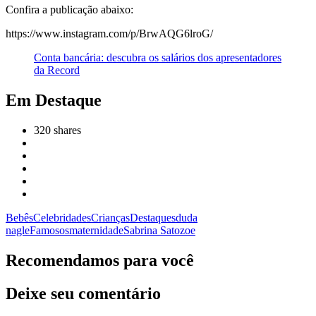
Confira a publicação abaixo:
https://www.instagram.com/p/BrwAQG6lroG/
Conta bancária: descubra os salários dos apresentadores
da Record
Em Destaque
320
shares
Bebês
Celebridades
Crianças
Destaques
duda
nagle
Famosos
maternidade
Sabrina Sato
zoe
Recomendamos para você
Deixe seu comentário