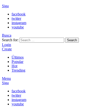
Siga
facebook
twitter
instagram
youtube
Busca
Search for:
Search
Login
Create
Últimos
Popular
Hot
Trending
Menu
Siga
facebook
twitter
instagram
youtube