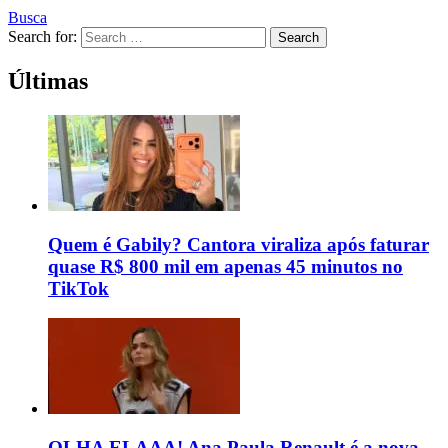
Busca
Search for:
Search
Últimas
Quem é Gabily? Cantora viraliza após faturar
quase R$ 800 mil em apenas 45 minutos no
TikTok
OLHA ELAAA! Ana Paula Renault é a nova