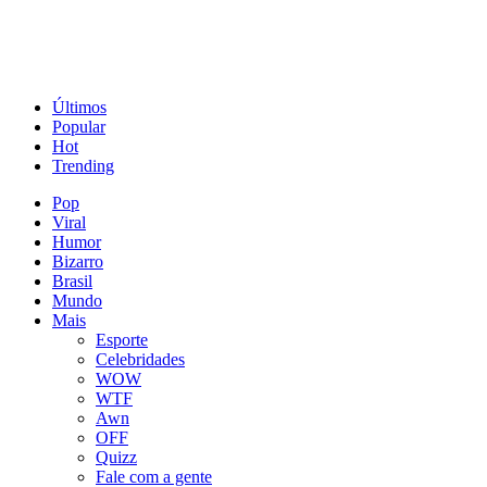
Últimos
Popular
Hot
Trending
Pop
Viral
Humor
Bizarro
Brasil
Mundo
Mais
Esporte
Celebridades
WOW
WTF
Awn
OFF
Quizz
Fale com a gente