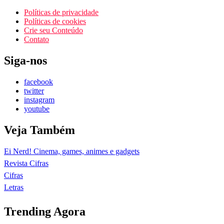
Políticas de privacidade
Políticas de cookies
Crie seu Conteúdo
Contato
Siga-nos
facebook
twitter
instagram
youtube
Veja Também
Ei Nerd! Cinema, games, animes e gadgets
Revista Cifras
Cifras
Letras
Trending Agora