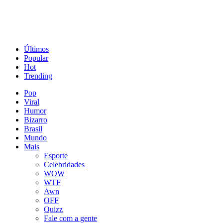
Últimos
Popular
Hot
Trending
Pop
Viral
Humor
Bizarro
Brasil
Mundo
Mais
Esporte
Celebridades
WOW
WTF
Awn
OFF
Quizz
Fale com a gente