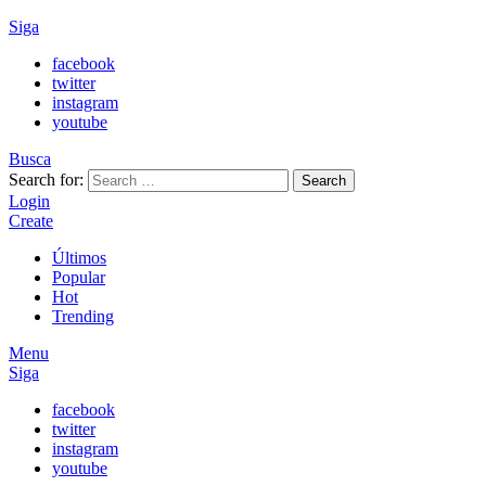
Siga
facebook
twitter
instagram
youtube
Busca
Search for:
Search
Login
Create
Últimos
Popular
Hot
Trending
Menu
Siga
facebook
twitter
instagram
youtube