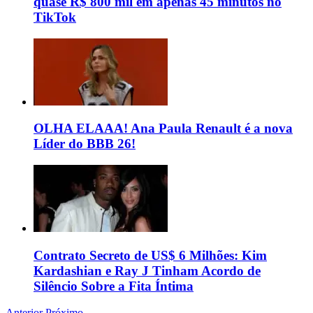
quase R$ 800 mil em apenas 45 minutos no
TikTok
OLHA ELAAA! Ana Paula Renault é a nova
Líder do BBB 26!
Contrato Secreto de US$ 6 Milhões: Kim
Kardashian e Ray J Tinham Acordo de
Silêncio Sobre a Fita Íntima
Anterior
Próximo