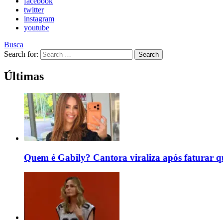
facebook
twitter
instagram
youtube
Busca
Search for:
Search
Últimas
Quem é Gabily? Cantora viraliza após faturar 