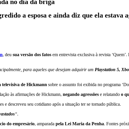
da no dia da briga
edido a esposa e ainda diz que ela estava a
nn
, deu
sua versão dos fatos
em entrevista exclusiva à revista ‘Quem’.
incipalmente, para aqueles que desejam adquirir um
Playstation 5, Xb
a televisiva de Hickmann
sobre o assunto foi exibida no programa ‘D
relação às afirmações de Hickmann,
negando agressões
e relatando
o qu
s e descreveu seu cotidiano após a situação ter se tornado pública.
vastados
“.
cio do empresário
, amparada
pela Lei Maria da Penha
. Fontes próx