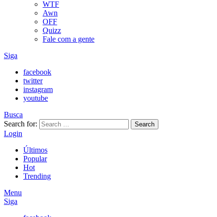
WTF
Awn
OFF
Quizz
Fale com a gente
Siga
facebook
twitter
instagram
youtube
Busca
Search for:
Search
Login
Últimos
Popular
Hot
Trending
Menu
Siga