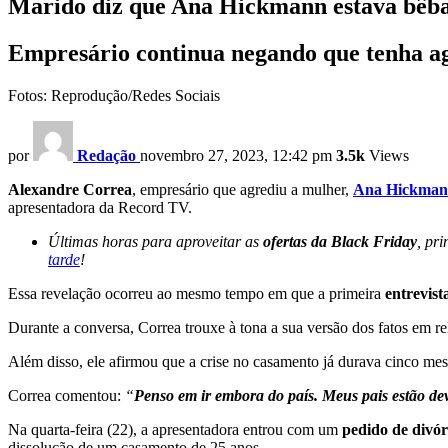
Marido diz que Ana Hickmann estava bêba
Empresário continua negando que tenha agr
Fotos: Reprodução/Redes Sociais
por
Redação
novembro 27, 2023, 12:42 pm
3.5k
Views
Alexandre Correa
, empresário que agrediu a mulher,
Ana Hickma
apresentadora da Record TV.
Últimas horas para aproveitar as
ofertas da Black Friday
, pr
tarde
!
Essa revelação ocorreu ao mesmo tempo em que a primeira
entrevist
Durante a conversa, Correa trouxe à tona a sua versão dos fatos em 
Além disso, ele afirmou que a crise no casamento já durava cinco mese
Correa comentou:
“
Penso em ir embora do país. Meus pais estão de
Na quarta-feira (22), a apresentadora entrou com um
pedido de divór
dissolução de um casamento de 25 anos.