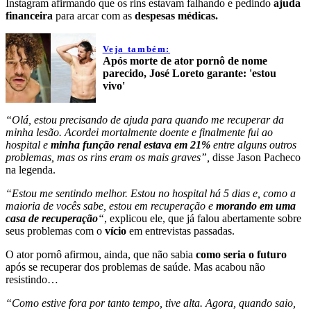
Instagram afirmando que os rins estavam falhando e pedindo
ajuda
financeira
para arcar com as
despesas médicas.
Veja também:
Após morte de ator pornô de nome
parecido, José Loreto garante: 'estou
vivo'
“Olá, estou precisando de ajuda para quando me recuperar da
minha lesão. Acordei mortalmente doente e finalmente fui ao
hospital e
minha função renal estava em 21%
entre alguns outros
problemas, mas os rins eram os mais graves”,
disse Jason Pacheco
na legenda.
“Estou me sentindo melhor. Estou no hospital há 5 dias e, como a
maioria de vocês sabe, estou em recuperação e
morando em uma
casa de recuperação
“
, explicou ele, que já falou abertamente sobre
seus problemas com o
vício
em entrevistas passadas.
O ator pornô afirmou, ainda, que não sabia
como seria o futuro
após se recuperar dos problemas de saúde. Mas acabou não
resistindo…
“Como estive fora por tanto tempo, tive alta. Agora, quando saio,