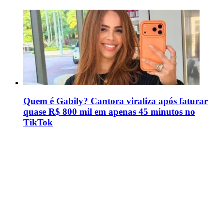
Quem é Gabily? Cantora viraliza após faturar
quase R$ 800 mil em apenas 45 minutos no
TikTok