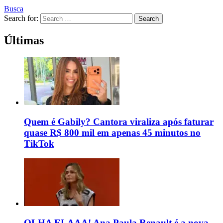
Busca
Search for:
Search
Últimas
Quem é Gabily? Cantora viraliza após faturar
quase R$ 800 mil em apenas 45 minutos no
TikTok
OLHA ELAAA! Ana Paula Renault é a nova