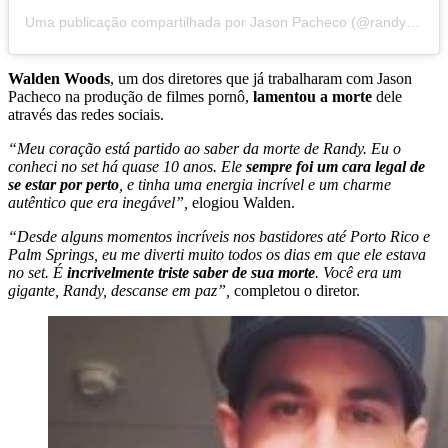
Uma publicação compartilhada por Jason Pacheco (@randysc22)
Walden Woods
, um dos diretores que já trabalharam com Jason
Pacheco na produção de filmes pornô,
lamentou a morte
dele
através das redes sociais.
“Meu coração está partido ao saber da morte de Randy. Eu o
conheci no set há quase 10 anos. Ele
sempre foi um cara legal de
se estar por perto
, e tinha uma energia incrível e um charme
autêntico que era inegável”,
elogiou Walden.
“Desde alguns momentos incríveis nos bastidores até Porto Rico e
Palm Springs, eu me diverti muito todos os dias em que ele estava
no set. É
incrivelmente triste saber de sua morte
. Você era um
gigante, Randy, descanse em paz”,
completou o diretor.