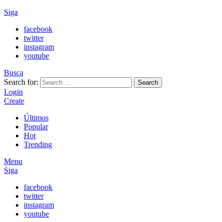
Siga
facebook
twitter
instagram
youtube
Busca
Search for:
Search
Login
Create
Últimos
Popular
Hot
Trending
Menu
Siga
facebook
twitter
instagram
youtube