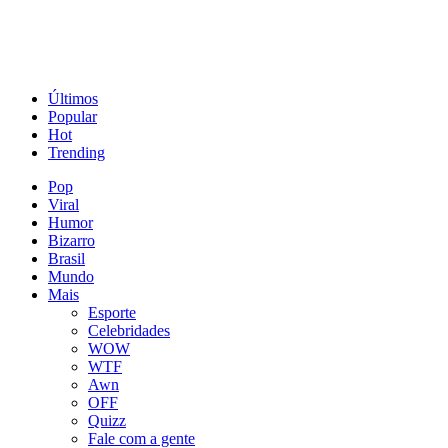
Últimos
Popular
Hot
Trending
Pop
Viral
Humor
Bizarro
Brasil
Mundo
Mais
Esporte
Celebridades
WOW
WTF
Awn
OFF
Quizz
Fale com a gente