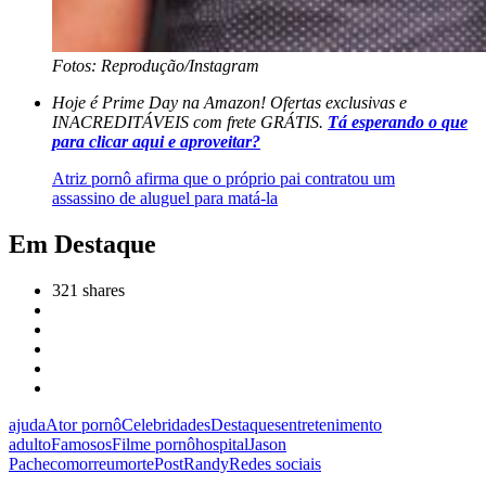
Fotos: Reprodução/Instagram
Hoje é Prime Day na Amazon! Ofertas exclusivas e
INACREDITÁVEIS com frete GRÁTIS.
Tá esperando o que
para clicar aqui e aproveitar?
Atriz pornô afirma que o próprio pai contratou um
assassino de aluguel para matá-la
Em Destaque
321
shares
ajuda
Ator pornô
Celebridades
Destaques
entretenimento
adulto
Famosos
Filme pornô
hospital
Jason
Pacheco
morreu
morte
Post
Randy
Redes sociais