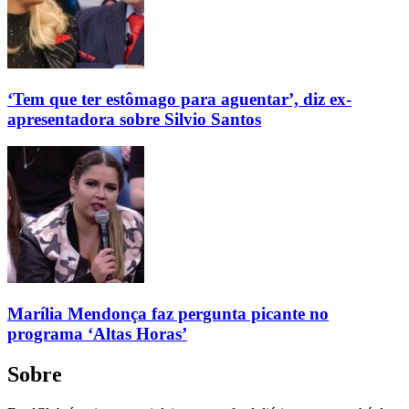
‘Tem que ter estômago para aguentar’, diz ex-
apresentadora sobre Silvio Santos
Marília Mendonça faz pergunta picante no
programa ‘Altas Horas’
Sobre