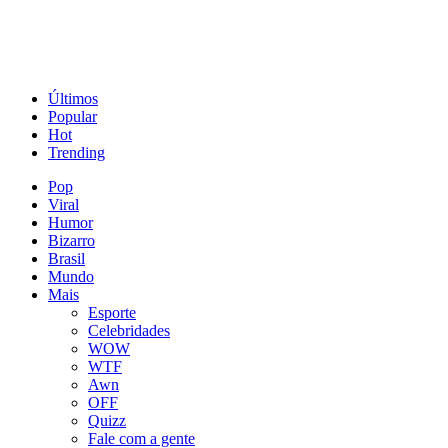
Últimos
Popular
Hot
Trending
Pop
Viral
Humor
Bizarro
Brasil
Mundo
Mais
Esporte
Celebridades
WOW
WTF
Awn
OFF
Quizz
Fale com a gente