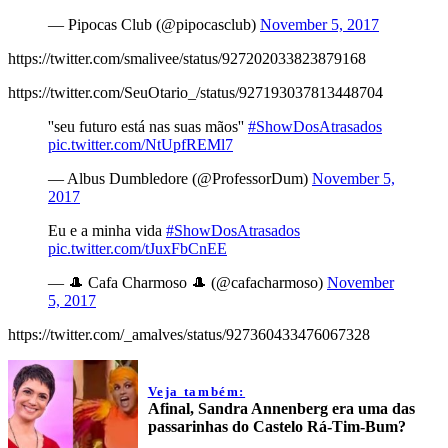
— Pipocas Club (@pipocasclub)
November 5, 2017
https://twitter.com/smalivee/status/927202033823879168
https://twitter.com/SeuOtario_/status/927193037813448704
''seu futuro está nas suas mãos''
#ShowDosAtrasados
pic.twitter.com/NtUpfREMl7
— Albus Dumbledore (@ProfessorDum)
November 5,
2017
Eu e a minha vida
#ShowDosAtrasados
pic.twitter.com/tJuxFbCnEE
— 🎩 Cafa Charmoso 🎩 (@cafacharmoso)
November
5, 2017
https://twitter.com/_amalves/status/927360433476067328
Veja também:
Afinal, Sandra Annenberg era uma das
passarinhas do Castelo Rá-Tim-Bum?