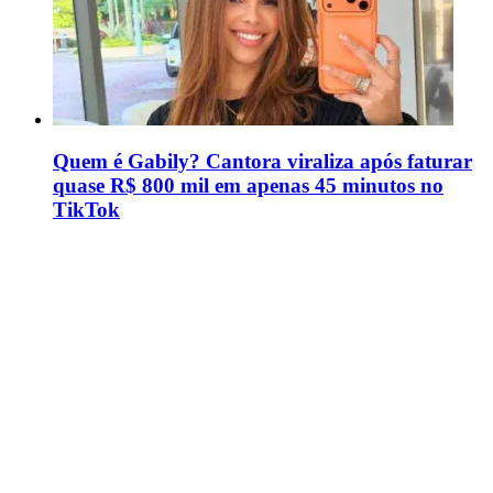
Quem é Gabily? Cantora viraliza após faturar
quase R$ 800 mil em apenas 45 minutos no
TikTok