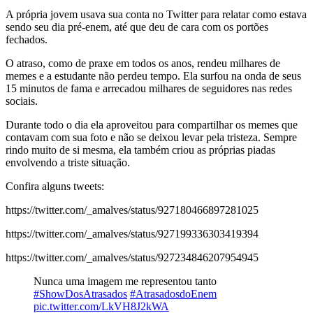
A própria jovem usava sua conta no Twitter para relatar como estava
sendo seu dia pré-enem, até que deu de cara com os portões
fechados.
O atraso, como de praxe em todos os anos, rendeu milhares de
memes e a estudante não perdeu tempo. Ela surfou na onda de seus
15 minutos de fama e arrecadou milhares de seguidores nas redes
sociais.
Durante todo o dia ela aproveitou para compartilhar os memes que
contavam com sua foto e não se deixou levar pela tristeza. Sempre
rindo muito de si mesma, ela também criou as próprias piadas
envolvendo a triste situação.
Confira alguns tweets:
https://twitter.com/_amalves/status/927180466897281025
https://twitter.com/_amalves/status/927199336303419394
https://twitter.com/_amalves/status/927234846207954945
Nunca uma imagem me representou tanto
#ShowDosAtrasados
#AtrasadosdoEnem
pic.twitter.com/LkVH8J2kWA