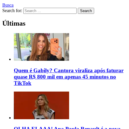
Busca
Search for:
Search
Últimas
Quem é Gabily? Cantora viraliza após faturar
quase R$ 800 mil em apenas 45 minutos no
TikTok
OLHA ELAAA! Ana Paula Renault é a nova