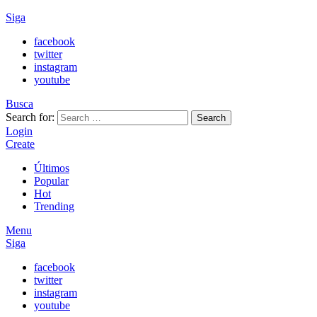
Siga
facebook
twitter
instagram
youtube
Busca
Search for:
Search
Login
Create
Últimos
Popular
Hot
Trending
Menu
Siga
facebook
twitter
instagram
youtube