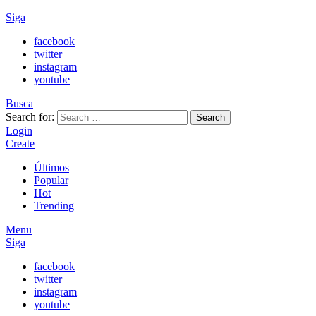
Siga
facebook
twitter
instagram
youtube
Busca
Search for:
Search
Login
Create
Últimos
Popular
Hot
Trending
Menu
Siga
facebook
twitter
instagram
youtube