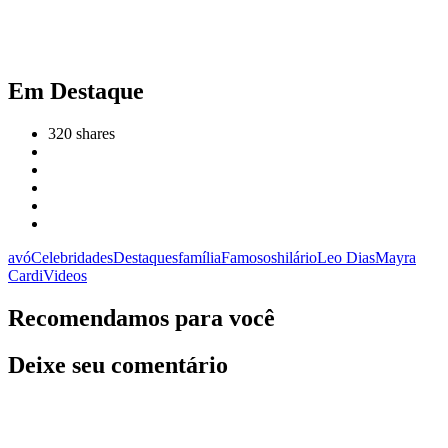
Em Destaque
320
shares
avó
Celebridades
Destaques
família
Famosos
hilário
Leo Dias
Mayra
Cardi
Videos
Recomendamos para você
Deixe seu comentário