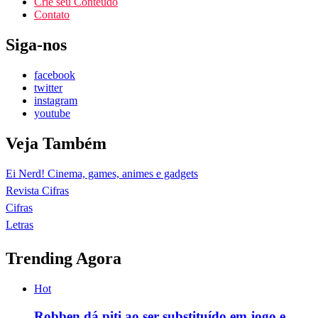
Crie seu Conteúdo
Contato
Siga-nos
facebook
twitter
instagram
youtube
Veja Também
Ei Nerd! Cinema, games, animes e gadgets
Revista Cifras
Cifras
Letras
Trending Agora
Hot
Robben dá piti ao ser substituído em jogo e