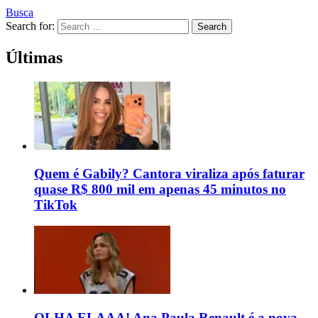
Busca
Search for:
Search
Últimas
Quem é Gabily? Cantora viraliza após faturar
quase R$ 800 mil em apenas 45 minutos no
TikTok
OLHA ELAAA! Ana Paula Renault é a nova