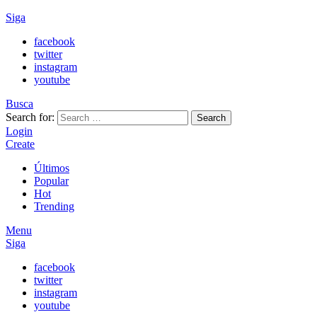
Siga
facebook
twitter
instagram
youtube
Busca
Search for:
Search
Login
Create
Últimos
Popular
Hot
Trending
Menu
Siga
facebook
twitter
instagram
youtube