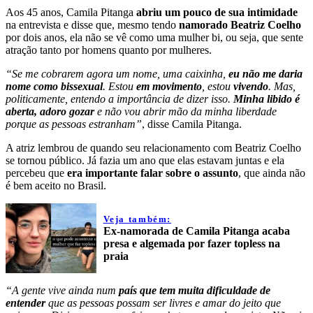
Aos 45 anos, Camila Pitanga
abriu um pouco de sua intimidade
na entrevista e disse que, mesmo tendo
namorado Beatriz Coelho
por dois anos, ela não se vê como uma mulher bi, ou seja, que sente
atração tanto por homens quanto por mulheres.
“Se me cobrarem agora um nome, uma caixinha,
eu não me daria
nome como bissexual
. Estou
em movimento
, estou
vivendo
. Mas,
politicamente, entendo a importância de dizer isso.
Minha libido é
aberta, adoro gozar
e não vou abrir mão da minha liberdade
porque as pessoas estranham”
, disse Camila Pitanga.
A atriz lembrou de quando seu relacionamento com Beatriz Coelho
se tornou público. Já fazia um ano que elas estavam juntas e ela
percebeu que
era importante falar sobre o assunto
, que ainda não
é bem aceito no Brasil.
Veja também:
Ex-namorada de Camila Pitanga acaba
presa e algemada por fazer topless na
praia
“A gente vive ainda num
país que tem muita dificuldade de
entender
que as pessoas possam ser livres e amar do jeito que