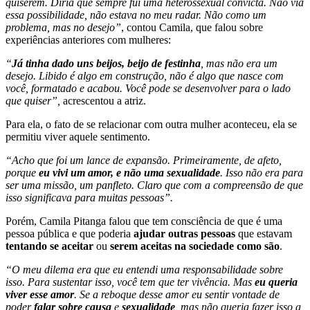
quiserem. Diria que sempre fui uma heterossexual convicta. Não via
essa possibilidade, não estava no meu radar. Não como um
problema, mas no desejo”
, contou Camila, que falou sobre
experiências anteriores com mulheres:
“
Já tinha dado uns beijos, beijo de festinha
, mas não era um
desejo. Libido é algo em construção, não é algo que nasce com
você, formatado e acabou. Você pode se desenvolver para o lado
que quiser”,
acrescentou a atriz.
Para ela, o fato de se relacionar com outra mulher aconteceu, ela se
permitiu viver aquele sentimento.
“Acho que foi um lance de expansão. Primeiramente, de afeto,
porque
eu vivi um amor, e não uma sexualidade
. Isso não era para
ser uma missão, um panfleto. Claro que com a compreensão de que
isso significava para muitas pessoas”.
Porém, Camila Pitanga falou que tem consciência de que é uma
pessoa pública e que poderia
ajudar outras pessoas
que estavam
tentando se aceitar
ou
serem aceitas na sociedade como são
.
“O meu dilema era que eu entendi uma responsabilidade sobre
isso. Para sustentar isso, você tem que ter vivência. Mas
eu queria
viver esse amor
. Se a reboque desse amor eu sentir vontade de
poder
falar sobre causa
e
sexualidade
, mas não queria fazer isso a