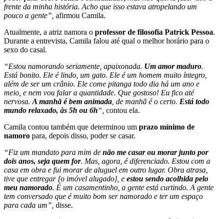
frente da minha história. Acho que isso estava atropelando um
pouco a gente”,
afirmou Camila.
Atualmente, a atriz namora o
professor de filosofia Patrick Pessoa
.
Durante a entrevista, Camila falou até qual o melhor horário para o
sexo do casal.
“Estou namorando seriamente, apaixonada.
Um amor maduro
.
Está bonito. Ele é lindo, um gato. Ele é um homem muito íntegro,
além de ser um crânio. Ele come pitanga todo dia há um ano e
meio, e nem vou falar a quantidade. Que gostoso! Eu fico até
nervosa.
A manhã é bem animada
, de manhã é o certo.
Está todo
mundo relaxado, às 5h ou 6h
“,
contou ela.
Camila contou também que determinou um
prazo mínimo de
namoro
para, depois disso, poder se casar.
“Fiz um mandato para mim de
não me casar ou morar junto por
dois anos, seja quem for
. Mas, agora, é diferenciado. Estou com a
casa em obra e fui morar de aluguel em outro lugar. Obra atrasa,
tive que entregar [o imóvel alugado], e
estou sendo acolhida pelo
meu namorado
. É um casamentinho, a gente está curtindo. A gente
tem conversado que é muito bom ser namorado e ter um espaço
para cada um”,
disse.