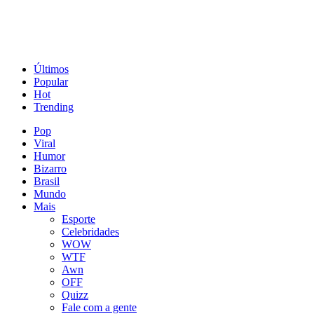
Últimos
Popular
Hot
Trending
Pop
Viral
Humor
Bizarro
Brasil
Mundo
Mais
Esporte
Celebridades
WOW
WTF
Awn
OFF
Quizz
Fale com a gente