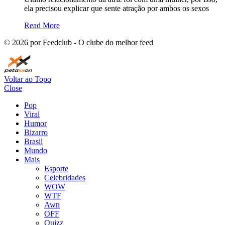
ela precisou explicar que sente atração por ambos os sexos
Read More
©
2026
por Feedclub - O clube do melhor feed
Voltar ao Topo
Close
Pop
Viral
Humor
Bizarro
Brasil
Mundo
Mais
Esporte
Celebridades
WOW
WTF
Awn
OFF
Quizz