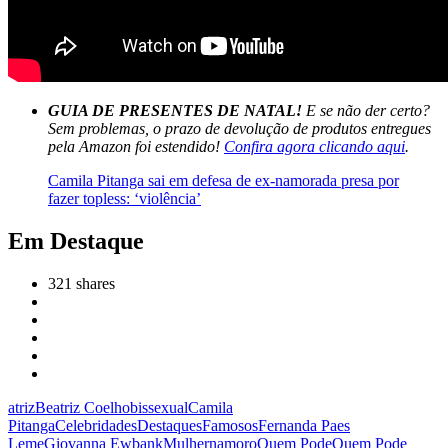
GUIA DE PRESENTES DE NATAL!
E se não der certo?
Sem problemas, o prazo de devolução de produtos entregues
pela Amazon foi estendido!
Confira agora clicando aqui
.
Camila Pitanga sai em defesa de ex-namorada presa por
fazer topless: ‘violência’
Em Destaque
321
shares
atriz
Beatriz Coelho
bissexual
Camila
Pitanga
Celebridades
Destaques
Famosos
Fernanda Paes
Leme
Giovanna Ewbank
Mulher
namoro
Quem Pode
Quem Pode