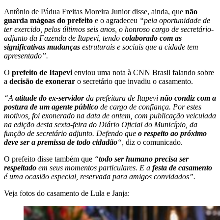
Antônio de Pádua Freitas Moreira Junior disse, ainda, que
não
guarda mágoas do prefeito
e o agradeceu
“pela oportunidade de
ter exercido, pelos últimos seis anos, o honroso cargo de secretário-
adjunto da Fazenda de Itapevi, tendo
colaborado com as
significativas mudanças
estruturais e sociais que a cidade tem
apresentado”.
O
prefeito de Itapevi
enviou uma nota à CNN Brasil falando sobre
a
decisão de exonerar
o secretário que invadiu o casamento.
“A
atitude do ex-servidor
da prefeitura de Itapevi
não condiz com a
postura de um agente público
de cargo de confiança. Por estes
motivos, foi exonerado na data de ontem, com publicação veiculada
na edição desta sexta-feira do Diário Oficial do Município, da
função de secretário adjunto. Defendo que
o respeito ao próximo
deve ser a premissa de todo cidadão
“,
diz o comunicado.
O prefeito disse também que
“
todo ser humano precisa ser
respeitado
em seus momentos particulares. E a
festa de casamento
é uma ocasião especial, reservada para amigos convidados”.
Veja fotos do casamento de Lula e Janja: