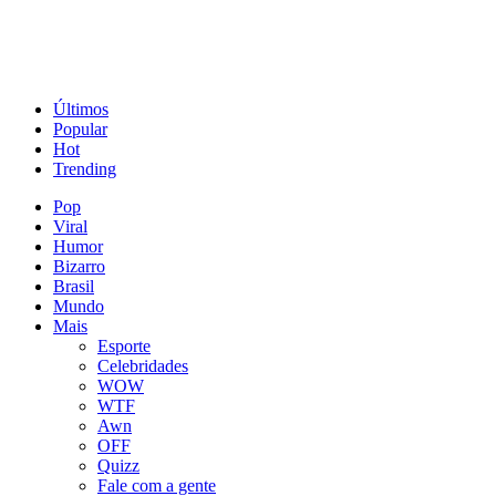
Últimos
Popular
Hot
Trending
Pop
Viral
Humor
Bizarro
Brasil
Mundo
Mais
Esporte
Celebridades
WOW
WTF
Awn
OFF
Quizz
Fale com a gente