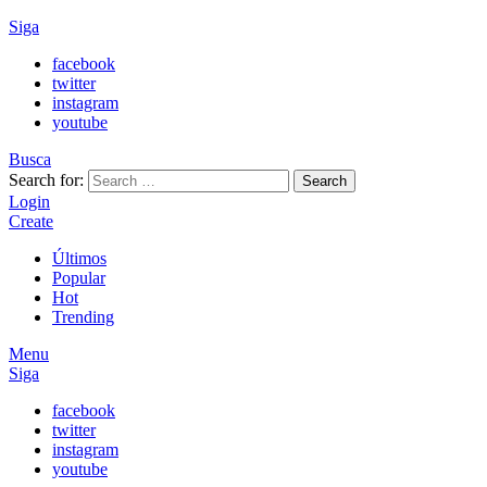
Siga
facebook
twitter
instagram
youtube
Busca
Search for:
Search
Login
Create
Últimos
Popular
Hot
Trending
Menu
Siga
facebook
twitter
instagram
youtube