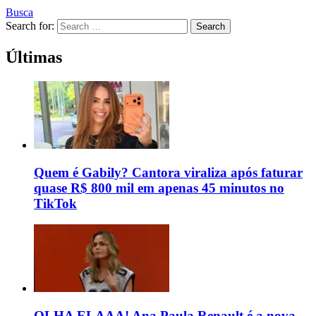
Busca
Search for:
Search
Últimas
Quem é Gabily? Cantora viraliza após faturar
quase R$ 800 mil em apenas 45 minutos no
TikTok
OLHA ELAAA! Ana Paula Renault é a nova