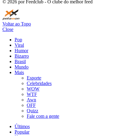
©
2026
por Feedclub - O clube do melhor feed
Voltar ao Topo
Close
Pop
Viral
Humor
Bizarro
Brasil
Mundo
Mais
Esporte
Celebridades
WOW
WTF
Awn
OFF
Quizz
Fale com a gente
Últimos
Popular