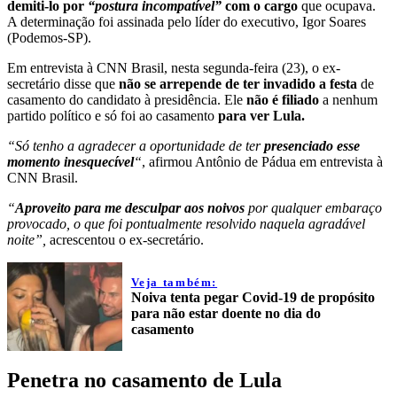
demiti-lo por
“postura incompatível”
com o cargo
que ocupava.
A determinação foi assinada pelo líder do executivo, Igor Soares
(Podemos-SP).
Em entrevista à CNN Brasil, nesta segunda-feira (23), o ex-
secretário disse que
não se arrepende de ter invadido a festa
de
casamento do candidato à presidência. Ele
não é filiado
a nenhum
partido político e só foi ao casamento
para ver Lula.
“Só tenho a agradecer a oportunidade de ter
presenciado esse
momento inesquecível
“
, afirmou Antônio de Pádua em entrevista à
CNN Brasil.
“
Aproveito para me desculpar aos noivos
por qualquer embaraço
provocado, o que foi pontualmente resolvido naquela agradável
noite”,
acrescentou o ex-secretário.
Veja também:
Noiva tenta pegar Covid-19 de propósito
para não estar doente no dia do
casamento
Penetra no casamento de Lula