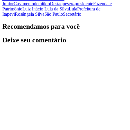
Junior
Casamento
demitido
Destaques
ex-presidente
Fazenda e
Patrimônio
Luiz Inácio Lula da Silva
Lula
Prefeitura de
Itapevi
Rosângela Silva
São Paulo
Secretário
Recomendamos para você
Deixe seu comentário