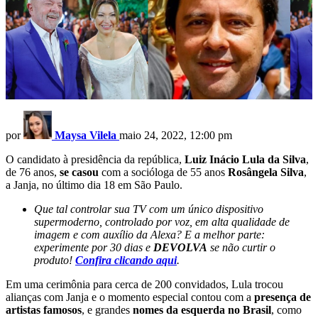
por
Maysa Vilela
maio 24, 2022, 12:00 pm
O candidato à presidência da república,
Luiz Inácio Lula da Silva
,
de 76 anos,
se casou
com a socióloga de 55 anos
Rosângela Silva
,
a Janja, no último dia 18 em São Paulo.
Que tal controlar sua TV com um único dispositivo
supermoderno, controlado por voz, em alta qualidade de
imagem e com auxílio da Alexa? E a melhor parte:
experimente por 30 dias e
DEVOLVA
se não curtir o
produto!
Confira clicando aqui
.
Em uma cerimônia para cerca de 200 convidados, Lula trocou
alianças com Janja e o momento especial contou com a
presença de
artistas famosos
, e grandes
nomes da esquerda no Brasil
, como