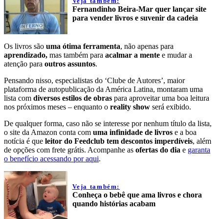
Veja também:
Fernandinho Beira-Mar quer lançar site
para vender livros e suvenir da cadeia
Os livros são
uma ótima ferramenta
, não apenas para
aprendizado,
mas também para
acalmar a mente
e mudar a
atenção para
outros assuntos
.
Pensando nisso, especialistas do ‘Clube de Autores’, maior
plataforma de autopublicação da América Latina, montaram uma
lista com
diversos estilos de obras
para aproveitar uma boa leitura
nos próximos meses – enquanto o
reality show
será exibido.
De qualquer forma, caso não se interesse por nenhum título da lista,
o site da Amazon conta com
uma infinidade de livros
e a boa
notícia é que
leitor do Feedclub tem descontos imperdíveis
, além
de opções com frete grátis. Acompanhe as
ofertas do dia
e
garanta
o benefício acessando por aqui
.
Veja também:
Conheça o bebê que ama livros e chora
quando histórias acabam