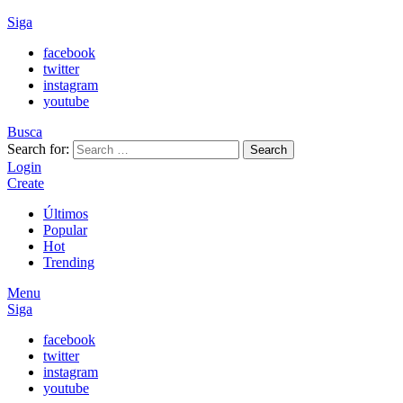
Siga
facebook
twitter
instagram
youtube
Busca
Search for:
Search
Login
Create
Últimos
Popular
Hot
Trending
Menu
Siga
facebook
twitter
instagram
youtube