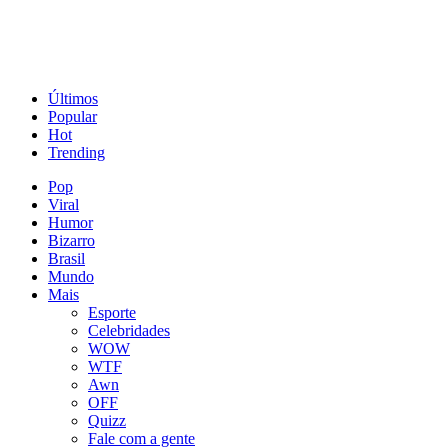
Últimos
Popular
Hot
Trending
Pop
Viral
Humor
Bizarro
Brasil
Mundo
Mais
Esporte
Celebridades
WOW
WTF
Awn
OFF
Quizz
Fale com a gente