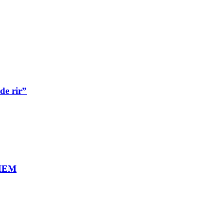
de rir”
MEM