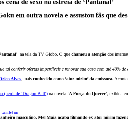
s cena de sexo na estreia de ‘Pantanal’
 Goku em outra novela e assustou fãs que de
‘Pantanal’
, na tela da TV Globo. O que
chamou a atenção
dos interna
s… que tal conferir ofertas imperdíveis e renovar sua casa com até 40
Drico Alves
, mais
conhecido como ‘ator mirim’ da emissora.
Acontec
ku
(herói de ‘Dragon Ball’)
na novela ‘
A Força do Querer
‘, exibida e
a também:
anheiro masculino, Mel Maia acaba filmando ex-ator mirim fazend