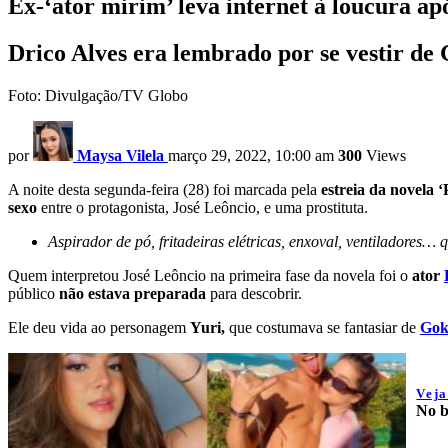
Ex-‘ator mirim’ leva internet à loucura apó
Drico Alves era lembrado por se vestir de
Foto: Divulgação/TV Globo
por
Maysa Vilela
março 29, 2022, 10:00 am
300
Views
A noite desta segunda-feira (28) foi marcada pela
estreia da novela 
sexo
entre o protagonista, José Leôncio, e uma prostituta.
Aspirador de pó, fritadeiras elétricas, enxoval, ventiladore
Quem interpretou José Leôncio na primeira fase da novela foi o
ator
público
não estava preparada
para descobrir.
Ele deu vida ao personagem
Yuri,
que costumava se fantasiar de
Go
Vej
No b