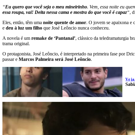
“
Eu quero que você seja o meu mineirinho
. Vem, essa noite eu que
essa roupa, vai! Deita nessa cama e mostra do que você é capaz
“
, 
Eles, então, têm uma
noite quente de amor
. O jovem se apaixona e 
e
deu à luz um filho
que José Leôncio nunca conheceu.
A novela é um
remake de ‘Pantanal’
, clássico da teledramaturgia bra
trama original.
O protagonista, José Leôncio, é interpretado na primeira fase por D
passar e
Marcos Palmeira será José Leôncio
.
Vej
Sabi