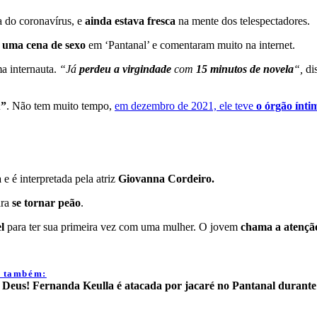
a do coronavírus, e
ainda estava fresca
na mente dos telespectadores.
m
uma cena de sexo
em ‘Pantanal’ e comentaram muito na internet.
a internauta.
“Já
perdeu a virgindade
com
15 minutos de novela
“,
dis
u”
. Não tem muito tempo,
em dezembro de 2021, ele teve
o órgão ínti
a
e é interpretada pela atriz
Giovanna Cordeiro.
ara
se tornar peão
.
l
para ter sua primeira vez com uma mulher. O jovem
chama a atençã
a também:
Deus! Fernanda Keulla é atacada por jacaré no Pantanal durant