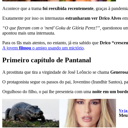
Acontece que a trama
foi reexibida recentemente
, graças à pandemi
Exatamente por isso os internautas
estranharam ver Drico Alves
e
“O que fizeram com o ‘nerd’ Goku de Glória Perez?”,
questionou um
apontou mais uma internauta.
Para os fãs mais atentos, no entanto, já era sabido que
Drico “cresce
A jovem
filmou
o amigo usando um mictório
.
Primeiro capítulo de Pantanal
A prostituta que tira a virgindade de José Leôncio se chama
Generos
O protagonista segue os passos do pai, Joventino (Irandhir Santos), p
Orgulhoso do filho, o pai lhe presenteia com uma
noite em um borde
Vej
Meu 