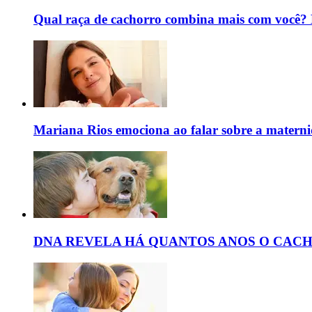
Qual raça de cachorro combina mais com você? D
Mariana Rios emociona ao falar sobre a maternida
DNA REVELA HÁ QUANTOS ANOS O CAC