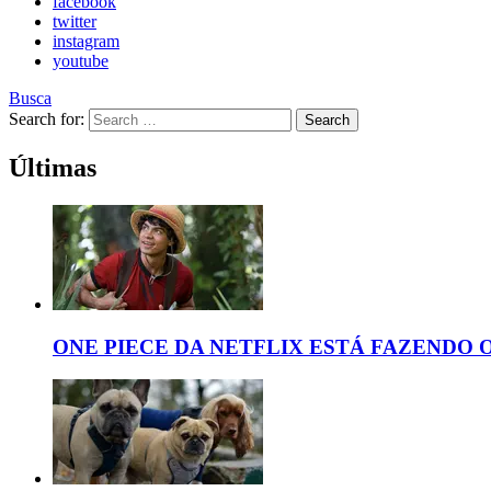
facebook
twitter
instagram
youtube
Busca
Search for:
Search
Últimas
ONE PIECE DA NETFLIX ESTÁ FAZENDO 