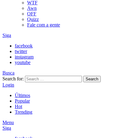
WTF
Awn
OFF
Quizz
Fale com a gente
Siga
facebook
twitter
instagram
youtube
Busca
Search for:
Search
Login
Últimos
Popular
Hot
Trending
Menu
Siga